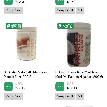
%
23
%
23
₺ 260
₺ 156
Vergi Dahil
Vergi Dahil
%1
Dr.Gusto Pasta Katkı Maddeleri -
Dr.Gusto Pasta Katkı Maddeleri -
Merenk Tozu 200 Gr
Modifiye Patates Nişastası 200 Gr
₺ 913
₺ 271
%
23
%
23
₺ 702
₺ 208
Vergi Dahil
Vergi Dahil
%1