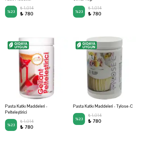
₺ 1,014
₺ 1,014
%
23
%
23
₺ 780
₺ 780
Pasta Katkı Maddeleri -
Pasta Katkı Maddeleri - Tylose-C
Pelteleştirici
₺ 1,014
%
23
₺ 780
₺ 1,014
%
23
₺ 780