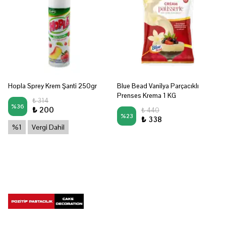
Hopla Sprey Krem Şanti 250gr
Blue Bead Vanilya Parçacıklı
Prenses Krema 1 KG
₺ 314
%
36
₺ 200
₺ 440
%
23
₺ 338
%1
Vergi Dahil