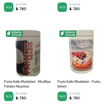
₺ 1,014
₺ 1,014
%
23
%
23
₺ 780
₺ 780
Pasta Katkı Maddeleri - Modifiye
Pasta Katkı Maddeleri - Pudra
Patates Nişastası
Şekeri
₺ 1,014
₺ 1,014
%
23
%
23
₺ 780
₺ 780