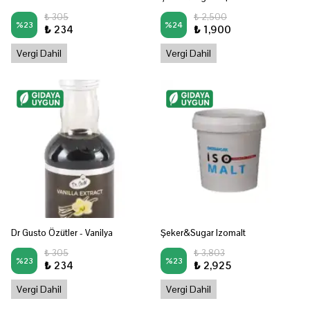
₺ 305
₺ 2,500
%
23
%
24
₺ 234
₺ 1,900
Vergi Dahil
Vergi Dahil
Dr Gusto Özütler - Vanilya
Şeker&Sugar Izomalt
₺ 305
₺ 3,803
%
23
%
23
₺ 234
₺ 2,925
Vergi Dahil
Vergi Dahil