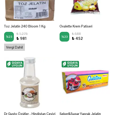
Toz Jelatin 240 Bloom 1 Kg
Ovalette Krem Patiseri
₺ 1,276
₺ 588
%
23
%
23
₺ 981
₺ 452
Vergi Dahil
Dr Gusto Özütler - Hindistan Cevizi
Şeker&Sugar Yaprak Jelatin