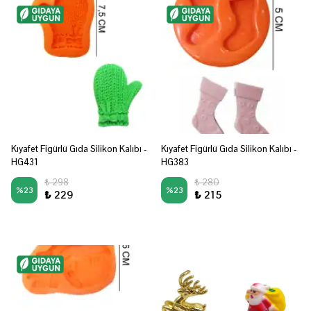
Kıyafet Figürlü Gıda Silikon Kalıbı -
Kıyafet Figürlü Gıda Silikon Kalıbı -
HG431
HG383
₺ 298
₺ 280
%
23
%
23
₺ 229
₺ 215