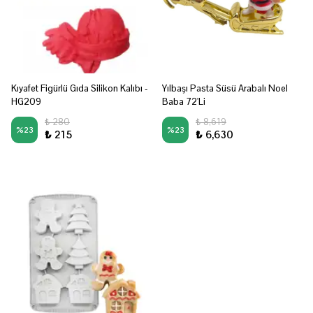
Kıyafet Figürlü Gıda Silikon Kalıbı -
Yılbaşı Pasta Süsü Arabalı Noel
HG209
Baba 72'Li
₺ 280
₺ 8,619
%
23
%
23
₺ 215
₺ 6,630