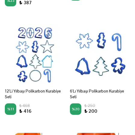
%
23
₺ 387
12'Li Yılbaşı Polikarbon Kurabiye
6'Lı Yılbaşı Polikarbon Kurabiye
Seti
Seti
₺ 468
₺ 250
%
11
%
20
₺ 416
₺ 200