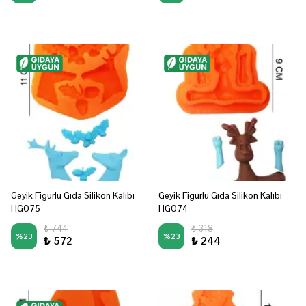
Geyik Figürlü Gıda Silikon Kalıbı -
Geyik Figürlü Gıda Silikon Kalıbı -
HG075
HG074
₺ 744
₺ 318
%
23
%
23
₺ 572
₺ 244