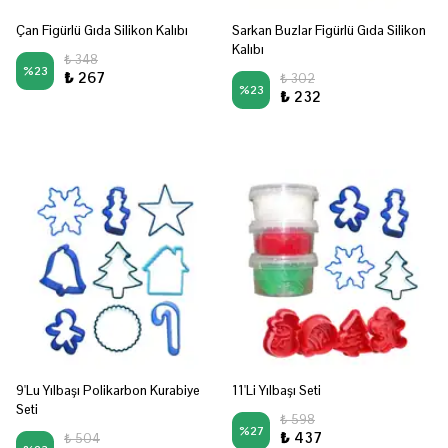
Çan Figürlü Gıda Silikon Kalıbı
Sarkan Buzlar Figürlü Gıda Silikon
Kalıbı
₺ 348
%
23
₺ 267
₺ 302
%
23
₺ 232
9'Lu Yılbaşı Polikarbon Kurabiye
11'Li Yılbaşı Seti
Seti
₺ 598
%
27
₺ 437
₺ 504