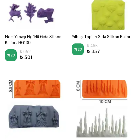
Noel Yılbaşı Figürlü Gıda Silikon
Yılbaşı Topları Gıda Silikon Kalıbı
Kalıbı - HG130
₺ 465
%
23
₺ 357
₺ 652
%
23
₺ 501