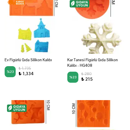
Ev Figürlü Gıda Silikon Kalıbı
Kar Tanesi Figürlü Gıda Silikon
Kalıbı - HG408
₺ 1,735
%
23
₺ 1,334
₺ 280
%
23
₺ 215