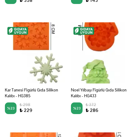
₺ 358
₺ 143
Kar Tanesi Figürlü Gıda Silikon
Noel Yılbaşı Figürlü Gıda Silikon
Kalıbı - HG385
Kalıbı - HG433
₺ 298
₺ 372
%
23
%
23
₺ 229
₺ 286