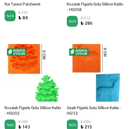
Kar Tanesi Patchwork
Kozalak Figürlü Gıda Silikon Kalıbı
- HG058
₺ 110
%
24
₺ 84
₺ 372
%
23
₺ 286
Kozalak Figürlü Gıda Silikon Kalıbı
Geyik Figürlü Gıda Silikon Kalıbı -
- HG002
HG112
₺ 186
₺ 280
%
23
%
23
₺ 143
₺ 215