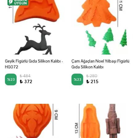
Geyik Figürlü Gıda Silikon Kalıbı -
Çam Ağaçları Noel Yılbaşı Figürlü
HG072
Gıda Silikon Kalıbı
₺ 484
₺ 280
%
23
%
23
₺ 372
₺ 215