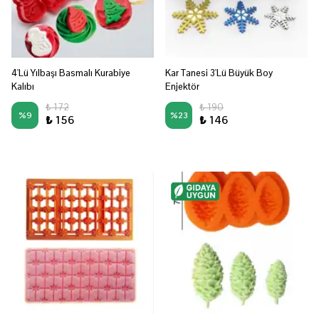
4'Lü Yılbaşı Basmalı Kurabiye
Kar Tanesi 3'Lü Büyük Boy
Kalıbı
Enjektör
₺ 172
₺ 190
%
9
%
23
₺ 156
₺ 146