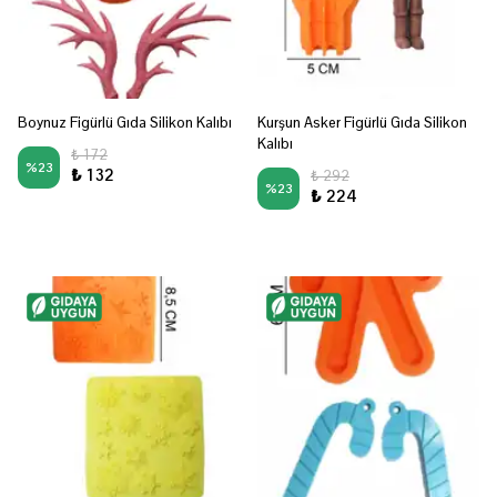
Boynuz Figürlü Gıda Silikon Kalıbı
Kurşun Asker Figürlü Gıda Silikon
Kalıbı
₺ 172
%
23
₺ 132
₺ 292
%
23
₺ 224