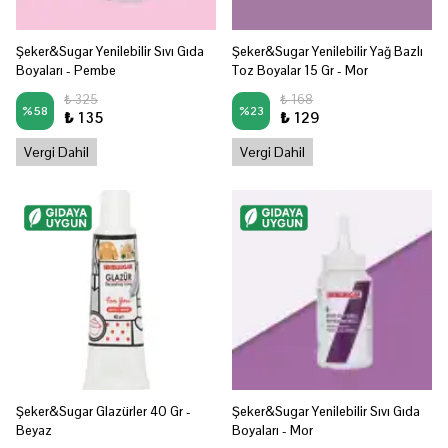
Şeker&Sugar Yenilebilir Sıvı Gıda
Şeker&Sugar Yenilebilir Yağ Bazlı
Boyaları - Pembe
Toz Boyalar 15 Gr - Mor
₺ 325
₺ 168
%
58
%
23
₺ 135
₺ 129
Vergi Dahil
Vergi Dahil
Şeker&Sugar Glazürler 40 Gr -
Şeker&Sugar Yenilebilir Sıvı Gıda
Beyaz
Boyaları - Mor