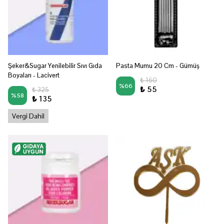
Şeker&Sugar Yenilebilir Sıvı Gıda
Pasta Mumu 20 Cm - Gümüş
Boyaları - Lacivert
₺ 160
%
66
₺ 55
₺ 325
%
58
₺ 135
Vergi Dahil