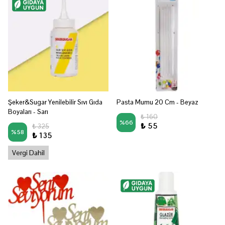
Şeker&Sugar Yenilebilir Sıvı Gıda
Pasta Mumu 20 Cm - Beyaz
Boyaları - Sarı
₺ 160
%
66
₺ 55
₺ 325
%
58
₺ 135
Vergi Dahil