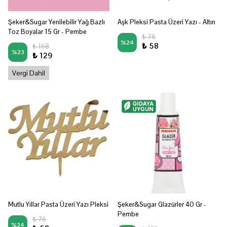
Şeker&Sugar Yenilebilir Yağ Bazlı
Aşk Pleksi Pasta Üzeri Yazı - Altın
Toz Boyalar 15 Gr - Pembe
₺ 76
%
24
₺ 58
₺ 168
%
23
₺ 129
Vergi Dahil
Mutlu Yıllar Pasta Üzeri Yazı Pleksi
Şeker&Sugar Glazürler 40 Gr -
Pembe
₺ 76
%
24