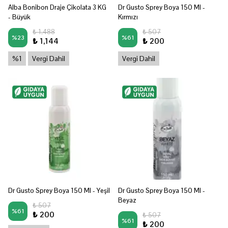
Alba Bonibon Draje Çikolata 3 KG
Dr Gusto Sprey Boya 150 Ml -
- Büyük
Kırmızı
₺ 1,488
₺ 507
%
23
%
61
₺ 1,144
₺ 200
%1
Vergi Dahil
Vergi Dahil
Dr Gusto Sprey Boya 150 Ml - Yeşil
Dr Gusto Sprey Boya 150 Ml -
Beyaz
₺ 507
%
61
₺ 200
₺ 507
%
61
₺ 200