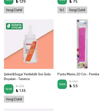
₺ 129
₺ 75
Vergi Dahil
%1
Vergi Dahil
Şeker&Sugar Yenilebilir Sıvı Gıda
Pasta Mumu 20 Cm - Pembe
Boyaları - Turuncu
₺ 160
%
66
₺ 55
₺ 325
%
58
₺ 135
Vergi Dahil