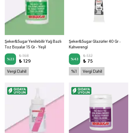
Şeker&Sugar Yenilebilir Yağ Bazlı
Şeker&Sugar Glazürler 40 Gr -
Toz Boyalar 15 Gr - Yeşil
Kahverengi
₺ 168
₺ 132
%
23
%
43
₺ 129
₺ 75
Vergi Dahil
%1
Vergi Dahil