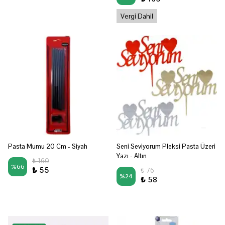
Vergi Dahil
Pasta Mumu 20 Cm - Siyah
Seni Seviyorum Pleksi Pasta Üzeri
Yazı - Altın
₺ 160
%
66
₺ 55
₺ 76
%
24
₺ 58