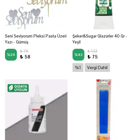
Seni Seviyorum Pleksi Pasta Üzeri
Şeker&Sugar Glazürler 40 Gr -
Yazı - Gümüş
Yeşil
₺ 76
₺ 132
%
24
%
43
₺ 58
₺ 75
%1
Vergi Dahil