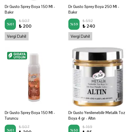
Dr Gusto Sprey Boya 150 Ml -
Dr Gusto Sprey Boya 250 Ml -
Bakır
Bakır
₺ 507
₺ 592
%
61
%
59
₺ 200
₺ 240
Vergi Dahil
Vergi Dahil
Dr Gusto Sprey Boya 150 Ml -
Dr Gusto Yenilenebilir Metalik Toz
Turuncu
Boya 4 gr - Altın
₺ 507
₺ 169
%
61
%
50