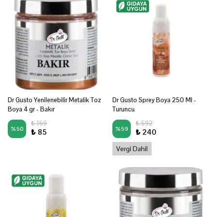
Dr Gusto Yenilenebilir Metalik Toz
Dr Gusto Sprey Boya 250 Ml -
Boya 4 gr - Bakır
Turuncu
₺ 169
₺ 592
%
50
%
59
₺ 85
₺ 240
Vergi Dahil