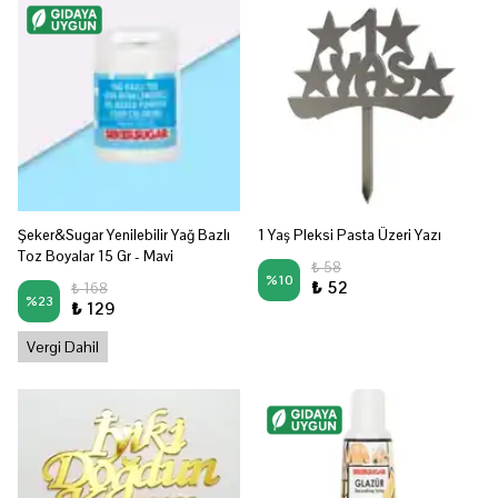
Şeker&Sugar Yenilebilir Yağ Bazlı
1 Yaş Pleksi Pasta Üzeri Yazı
Toz Boyalar 15 Gr - Mavi
₺ 58
%
10
₺ 52
₺ 168
%
23
₺ 129
Vergi Dahil