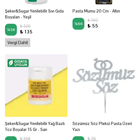
Şeker&Sugar Yenilebilir Sıvı Gıda
Pasta Mumu 20 Cm - Altın
Boyaları - Yeşil
₺ 160
%
66
₺ 55
₺ 325
%
58
₺ 135
Vergi Dahil
Şeker&Sugar Yenilebilir Yağ Bazlı
Sözümüz Söz Pleksi Pasta Üzeri
Toz Boyalar 15 Gr - Sarı
Yazı
₺ 168
₺ 76