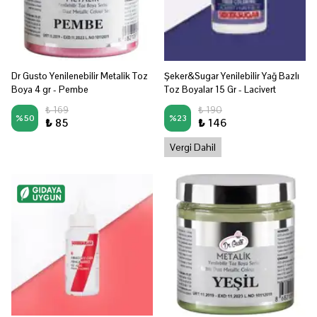
Dr Gusto Yenilenebilir Metalik Toz
Şeker&Sugar Yenilebilir Yağ Bazlı
Boya 4 gr - Pembe
Toz Boyalar 15 Gr - Lacivert
₺ 169
₺ 190
%
50
%
23
₺ 85
₺ 146
Vergi Dahil