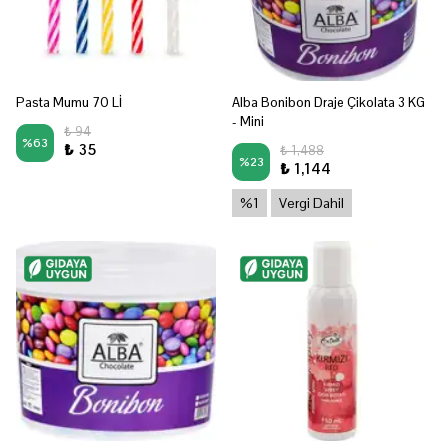
Pasta Mumu 70 Lİ
Alba Bonibon Draje Çikolata 3 KG
- Mini
₺ 94
%
63
₺ 35
₺ 1,488
%
23
₺ 1,144
%1
Vergi Dahil