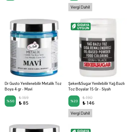
Vergi Dahil
Dr Gusto Yenilenebilir Metalik Toz
Şeker&Sugar Yenilebilir Yağ Bazlı
Boya 4 gr - Mavi
Toz Boyalar 15 Gr - Siyah
₺ 169
₺ 190
%
50
%
23
₺ 85
₺ 146
Vergi Dahil