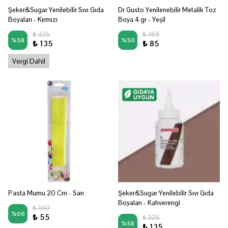
Şeker&Sugar Yenilebilir Sıvı Gıda
Dr Gusto Yenilenebilir Metalik Toz
Boyaları - Kırmızı
Boya 4 gr - Yeşil
₺ 325
₺ 169
%
58
%
50
₺ 135
₺ 85
Vergi Dahil
Pasta Mumu 20 Cm - Sarı
Şeker&Sugar Yenilebilir Sıvı Gıda
Boyaları - Kahverengi
₺ 160
%
66
₺ 55
₺ 325
%
58
₺ 135