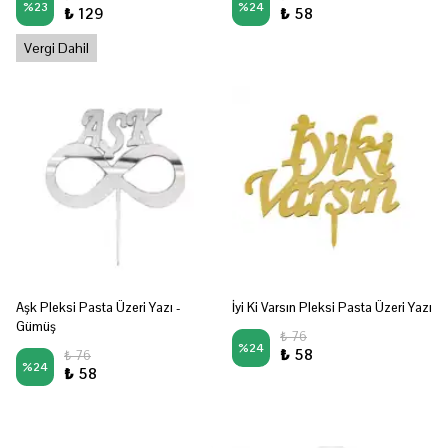
%
23
%
24
₺ 129
₺ 58
Vergi Dahil
Aşk Pleksi Pasta Üzeri Yazı -
İyi Ki Varsın Pleksi Pasta Üzeri Yazı
Gümüş
₺ 76
%
24
₺ 58
₺ 76
%
24
₺ 58