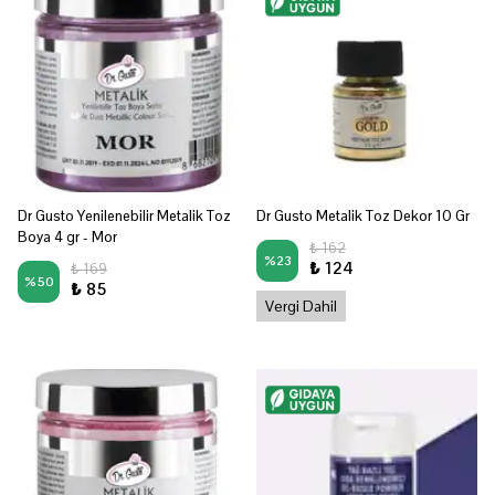
Dr Gusto Yenilenebilir Metalik Toz
Dr Gusto Metalik Toz Dekor 10 Gr
Boya 4 gr - Mor
₺ 162
%
23
₺ 124
₺ 169
%
50
₺ 85
Vergi Dahil