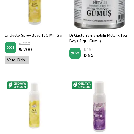
Dr Gusto Sprey Boya 150 Ml - Sarı
Dr Gusto Yenilenebilir Metalik Toz
Boya 4 gr - Gümüş
₺ 507
%
61
₺ 200
₺ 169
%
50
₺ 85
Vergi Dahil