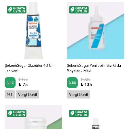
Şeker&Sugar Glazürler 40 Gr -
Şeker&Sugar Yenilebilir Sıvı Gıda
Lacivert
Boyaları - Mavi
₺ 132
₺ 325
%
43
%
58
₺ 75
₺ 135
%1
Vergi Dahil
Vergi Dahil