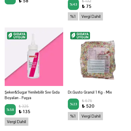
₺ 58
₺ 132
%
43
₺ 75
%1
Vergi Dahil
Şeker&Sugar Yenilebilir Sıvı Gıda
Dr.Gusto Granül 1 Kg - Mix
Boyaları - Fuşya
₺ 676
%
23
₺ 520
₺ 325
%
58
₺ 135
%1
Vergi Dahil
Vergi Dahil