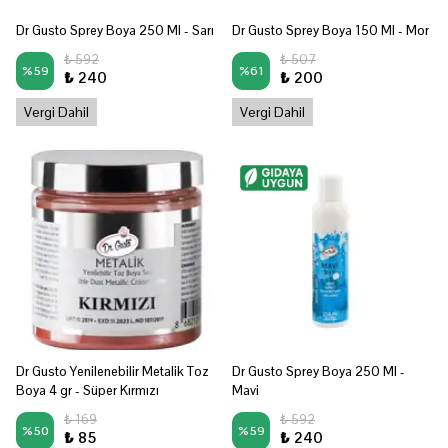
Dr Gusto Sprey Boya 250 Ml - Sarı
Dr Gusto Sprey Boya 150 Ml - Mor
₺ 592
₺ 507
%
59
%
61
₺ 240
₺ 200
Vergi Dahil
Vergi Dahil
Dr Gusto Yenilenebilir Metalik Toz
Dr Gusto Sprey Boya 250 Ml -
Boya 4 gr - Süper Kırmızı
Mavi
₺ 169
₺ 592
%
50
%
59
₺ 85
₺ 240