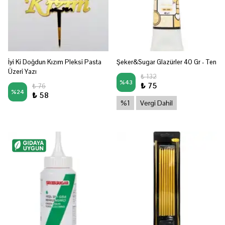
İyi Ki Doğdun Kızım Pleksi Pasta
Şeker&Sugar Glazürler 40 Gr - Ten
Üzeri Yazı
₺ 132
%
43
₺ 75
₺ 76
%
24
₺ 58
%1
Vergi Dahil