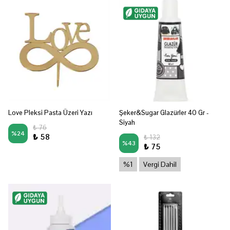
Love Pleksi Pasta Üzeri Yazı
Şeker&Sugar Glazürler 40 Gr -
Siyah
₺ 76
%
24
₺ 58
₺ 132
%
43
₺ 75
%1
Vergi Dahil