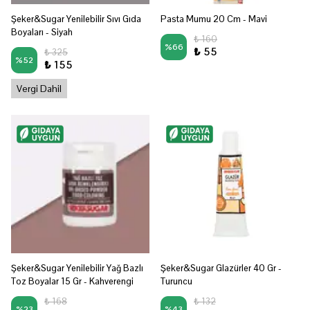
Şeker&Sugar Yenilebilir Sıvı Gıda
Pasta Mumu 20 Cm - Mavi
Boyaları - Siyah
₺ 160
%
66
₺ 55
₺ 325
%
52
₺ 155
Vergi Dahil
Şeker&Sugar Yenilebilir Yağ Bazlı
Şeker&Sugar Glazürler 40 Gr -
Toz Boyalar 15 Gr - Kahverengi
Turuncu
₺ 168
₺ 132
%
23
%
43