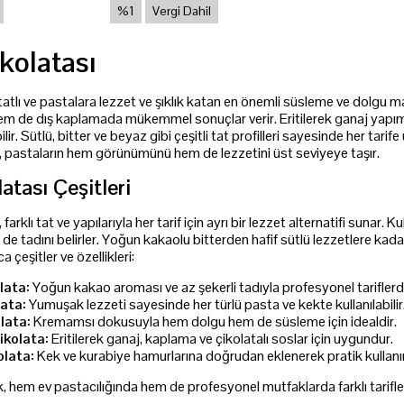
%1
Vergi Dahil
kolatası
tatlı ve pastalara lezzet ve şıklık katan en önemli süsleme ve dolgu ma
em de dış kaplamada mükemmel sonuçlar verir. Eritilerek ganaj yapı
ilir. Sütlü, bitter ve beyaz gibi çeşitli tat profilleri sayesinde her tar
, pastaların hem görünümünü hem de lezzetini üst seviyeye taşır.
atası Çeşitleri
 farklı tat ve yapılarıyla her tarif için ayrı bir lezzet alternatifi suna
tadını belirler. Yoğun kakaolu bitterden hafif sütlü lezzetlere kadar
a çeşitler ve özellikleri:
lata:
Yoğun kakao aroması ve az şekerli tadıyla profesyonel tariflerde 
lata:
Yumuşak lezzeti sayesinde her türlü pasta ve kekte kullanılabilir
lata:
Kremamsı dokusuyla hem dolgu hem de süsleme için idealdir.
ikolata:
Eritilerek ganaj, kaplama ve çikolatalı soslar için uygundur.
lata:
Kek ve kurabiye hamurlarına doğrudan eklenerek pratik kullan
ik, hem ev pastacılığında hem de profesyonel mutfaklarda farklı tarifler