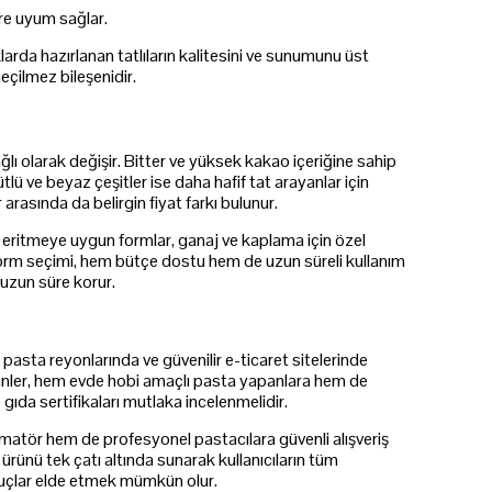
lere uyum sağlar.
rda hazırlanan tatlıların kalitesini ve sunumunu üst
eçilmez bileşenidir.
ğlı olarak değişir. Bitter ve yüksek kakao içeriğine sahip
tlü ve beyaz çeşitler ise daha hafif tat arayanlar için
r arasında da belirgin fiyat farkı bulunur.
ve eritmeye uygun formlar, ganaj ve kaplama için özel
ve form seçimi, hem bütçe dostu hem de uzun süreli kullanım
 uzun süre korur.
asta reyonlarında ve güvenilir e-ticaret sitelerinde
 ürünler, hem evde hobi amaçlı pasta yapanlara hem de
 gıda sertifikaları mutlaka incelenmelidir.
amatör hem de profesyonel pastacılara güvenli alışveriş
ürünü tek çatı altında sunarak kullanıcıların tüm
onuçlar elde etmek mümkün olur.