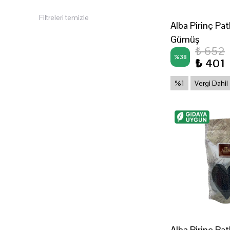
Filtreleri temizle
Alba Pirinç Patl
Gümüş
₺ 652
%
38
₺ 401
%1
Vergi Dahil
Alba Pirinç Patl