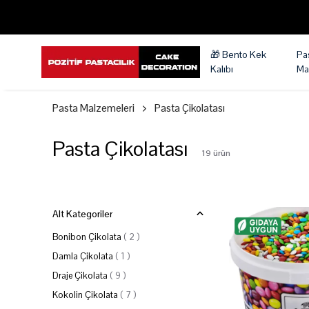
🎁 Bento Kek
Pa
Kalıbı
Ma
Pasta Malzemeleri
Pasta Çikolatası
Pasta Çikolatası
19
ürün
Alt Kategoriler
Bonibon Çikolata
(
2
)
Damla Çikolata
(
1
)
Draje Çikolata
(
9
)
Kokolin Çikolata
(
7
)