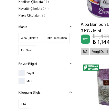
Konfiseri Çikolata
(
1
)
Kuvertür Çikolata
(
4
)
Parça Çikolata
(
2
)
Alba Bonibon D
Marka
3 KG - Mini
₺ 1,48
Alba Çikolata
Cake Decoration
%
23
₺ 1,14
Dr. Gusto
%1
Vergi Dahil
Boyut Bilgisi
Büyük
Mini
Kilogram Bilgisi
1 kg