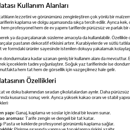
atası Kullanım Alanları
tatlıların lezzetini ve görünümünü zenginleştiren çok yönlü bir malzeme
ariflerin kaplama ve dolgu aşamasında sıkça tercih edilir. Ayrıca kek,
 hem profesyonel hem de ev yapımı tariflerde pürüzsüz ve parlak bir 
nerek ya da parçalanarak süsleme amacıyla da kullanılabilir. Özellikle
parçalar pastanın dekoratif etkisini artırır. Kurabiyelerde ve sütlü tatl
ut ve formdaki ürünler sayesinde istenilen dokuyu yakalamak kolaylaşı
n dondurmalara kadar uzanan geniş bir kullanım alanı da mevcuttur. Eri
ek içeceklerin tadını yoğunlaştırır. Soğuk yaz tariflerinde ise dondur
mutfakta hem tat hem de görsellik için vazgeçilmez hale gelir.
atasının Özellikleri
 tat ve doku bakımından sıradan çikolatalardan ayrılır. Daha pürüzsüz
da kusursuz sonuç verir. Ayrıca yüksek kakao oranı ve stabil yapısı, 
kleri:
en yapı:
Ganaj, kaplama ve soslar için ideal bir kıvam sunar.
ao aroması:
Tarife zengin ve dengeli bir tat katar.
ş:
Pasta ve keklerde profesyonel görünümlü kaplama sağlar.
ıklılık:
Pişirme sırasında yanma ve topaklanma riskini azaltır.