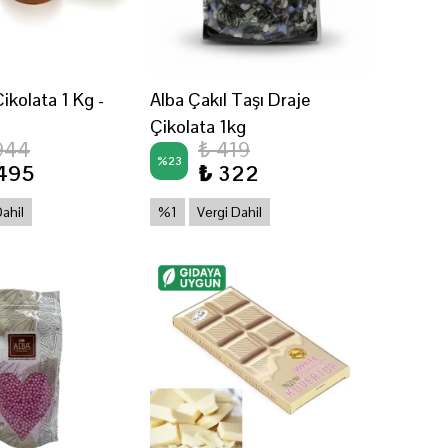
Çikolata 1 Kg -
Alba Çakıl Taşı Draje
Çikolata 1kg
944
₺ 419
%
23
,495
₺ 322
Dahil
%1
Vergi Dahil