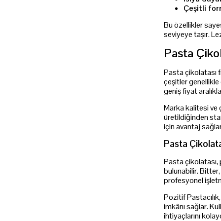
Çeşitli fo
Bu özellikler say
seviyeye taşır. Le
Pasta Çikol
Pasta çikolatası f
çeşitler genellikl
geniş fiyat aralıkl
Marka kalitesi ve 
üretildiğinden sta
için avantaj sağla
Pasta Çikolata
Pasta çikolatası,
bulunabilir. Bitte
profesyonel işletm
Pozitif Pastacılı
imkânı sağlar. Kul
ihtiyaçlarını kol