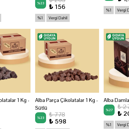
%
23
₺ 156
%1
Vergi 
%1
Vergi Dahil
latalar 1 Kg -
Alba Parça Çikolatalar 1 Kg -
Alba Damla
₺ 2
Sütlü
%
27
₺ 2
₺ 778
%
23
₺ 598
%1
Vergi 