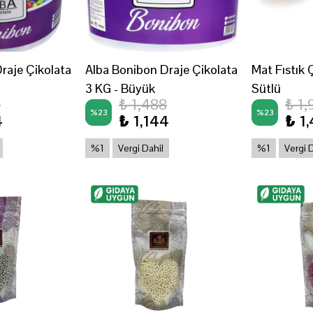
raje Çikolata
Alba Bonibon Draje Çikolata
Mat Fıstık 
3 KG - Büyük
Sütlü
8
₺ 1,488
₺ 1,
%
23
%
23
4
₺ 1,144
₺ 1
%1
Vergi Dahil
%1
Vergi 