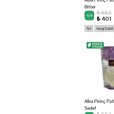
Bitter
₺ 652
%
38
₺ 401
%1
Vergi Dahil
Alba Pirinç Patl
Sedef
₺ 652