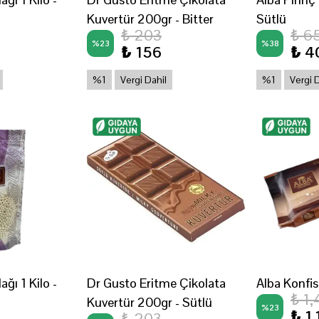
Kuvertür 200gr - Bitter
Sütlü
₺ 203
₺ 6
%
23
%
38
₺ 156
₺ 4
%1
Vergi Dahil
%1
Vergi 
ağı 1 Kilo -
Dr Gusto Eritme Çikolata
Alba Konfis
₺ 1,
Kuvertür 200gr - Sütlü
%
23
₺ 1,
₺ 203