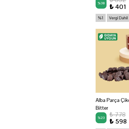
%
38
₺ 401
%1
Vergi Dahil
Alba Parça Çiko
Bitter
₺ 778
%
23
₺ 598