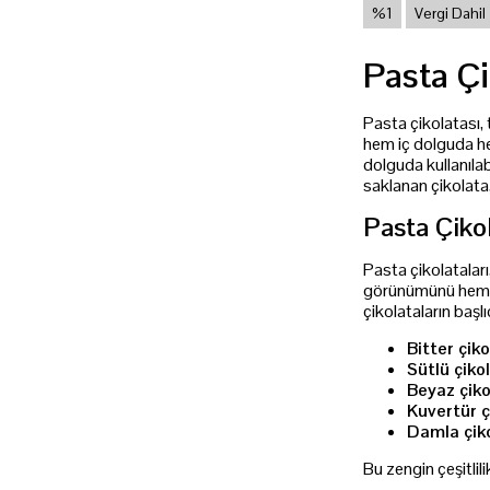
%1
Vergi Dahil
Pasta Çi
Pasta çikolatası, 
hem iç dolguda h
dolguda kullanılab
saklanan çikolata
Pasta Çikol
Pasta çikolataları,
görünümünü hem de 
çikolataların başlıc
Bitter çiko
Sütlü çiko
Beyaz çiko
Kuvertür ç
Damla çiko
Bu zengin çeşitlil