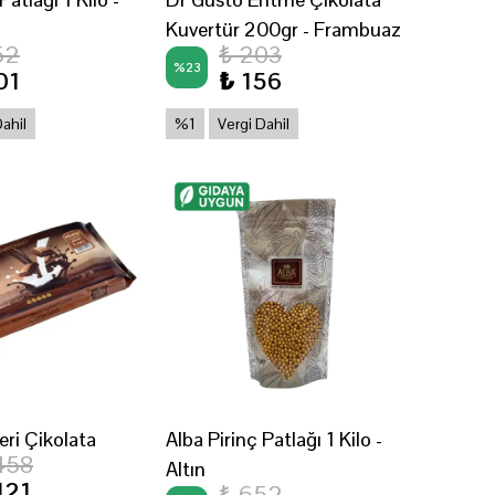
Kuvertür 200gr - Frambuaz
52
₺ 203
%
23
01
₺ 156
Dahil
%1
Vergi Dahil
eri Çikolata
Alba Pirinç Patlağı 1 Kilo -
458
Altın
121
₺ 652