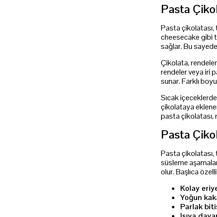
Pasta Çikol
Pasta çikolatası, 
cheesecake gibi t
sağlar. Bu sayede
Çikolata, rendele
rendeler veya iri 
sunar. Farklı boy
Sıcak içeceklerde
çikolataya eklener
pasta çikolatası, 
Pasta Çikol
Pasta çikolatası,
süsleme aşamaların
olur. Başlıca özelli
Kolay eriy
Yoğun kak
Parlak biti
Isıya dayan