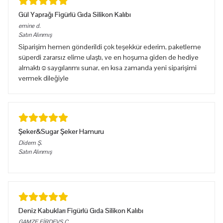
Gül Yaprağı Figürlü Gıda Silikon Kalıbı
emine
d.
Satın Alınmış
Siparişim hemen gönderildi çok teşekkür ederim, paketleme
süperdi zararsız elime ulaştı, ve en hoşuma giden de hediye
almaktı☺️saygılarımı sunar, en kısa zamanda yeni siparişimi
vermek dileğiyle
Şeker&Sugar Şeker Hamuru
Didem
Ş.
Satın Alınmış
Deniz Kabukları Figürlü Gıda Silikon Kalıbı
GAMZE FİRDEVS
Ç.