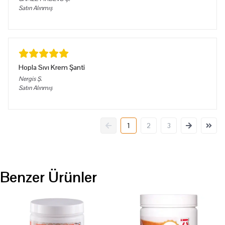
Satın Alınmış
Hopla Sıvı Krem Şanti
Nergis
Ş.
Satın Alınmış
1
2
3
Benzer Ürünler