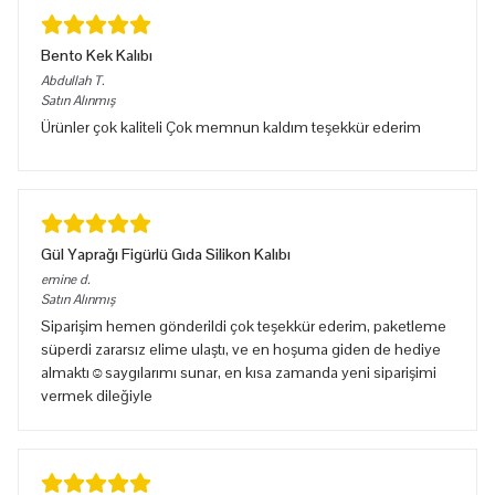
Bento Kek Kalıbı
Abdullah
T.
Satın Alınmış
Ürünler çok kaliteli Çok memnun kaldım teşekkür ederim
Gül Yaprağı Figürlü Gıda Silikon Kalıbı
emine
d.
Satın Alınmış
Siparişim hemen gönderildi çok teşekkür ederim, paketleme
süperdi zararsız elime ulaştı, ve en hoşuma giden de hediye
almaktı☺️saygılarımı sunar, en kısa zamanda yeni siparişimi
vermek dileğiyle