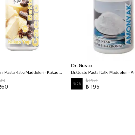
Dr. Gusto
Dr.Gusto Mini Pasta Katkı Maddeleri - Kakao Yağı 50 Gr
338
₺ 254
%
23
260
₺ 195