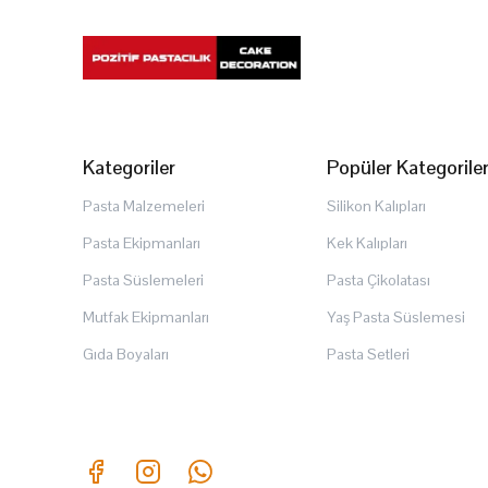
Kategoriler
Popüler Kategorile
Pasta Malzemeleri
Silikon Kalıpları
Pasta Ekipmanları
Kek Kalıpları
Pasta Süslemeleri
Pasta Çikolatası
Mutfak Ekipmanları
Yaş Pasta Süslemesi
Gıda Boyaları
Pasta Setleri