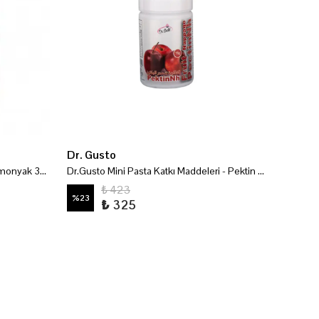
Dr. Gusto
Dr. Gu
Dr.Gusto Pasta Katkı Maddeleri - Amonyak 300 Gr
Dr.Gusto Mini Pasta Katkı Maddeleri - Pektin 75 Gr
₺ 423
%
23
%
23
₺ 325