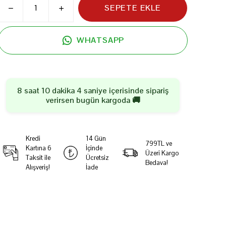
SEPETE EKLE
WHATSAPP
8 saat 10 dakika 4 saniye
içerisinde sipariş
verirsen
bugün
kargoda 🚚
Kredi
14 Gün
799TL ve
Kartına 6
İçinde
Üzeri Kargo
Taksit ile
Ücretsiz
Bedava!
Alışveriş!
İade