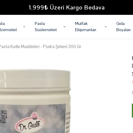
1.999₺ Üzeri Kargo Bedava
sta
Pasta
Mutfak
Gıda
lzemeleri
Süslemeleri
Ekipmanları
Boyaları
Pasta Katkı Maddeleri - Pudra Şekeri 200 Gr