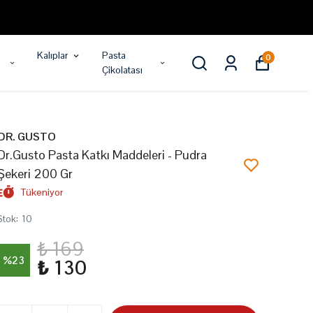
Kalıplar
Pasta
0
Çikolatası
DR. GUSTO
Dr.Gusto Pasta Katkı Maddeleri - Pudra
Şekeri 200 Gr
Tükeniyor
Stok
:
10
₺ 169
%
23
₺ 130