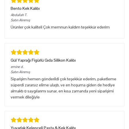
Bento Kek Kalıbı
Abdullah
T.
Satın Alınmış
Ürünler çok kaliteli Çok memnun kaldım teşekkür ederim
Gül Yaprağı Figürlü Gıda Silikon Kalıbı
emine
d.
Satın Alınmış
Siparişim hemen gönderildi çok teşekkür ederim, paketleme
süperdi zararsız elime ulaştı, ve en hoşuma giden de hediye
almaktı☺️saygılarımı sunar, en kısa zamanda yeni siparişimi
vermek dileğiyle
Yuvarlak Kelepçeli Pasta & Kek Kalıbı