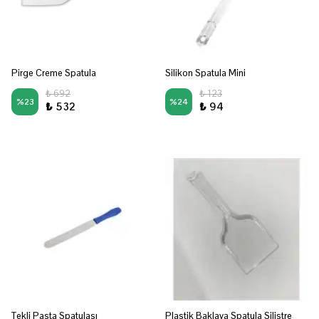
Pirge Creme Spatula
Silikon Spatula Mini
₺ 692
₺ 123
%
23
%
24
₺ 532
₺ 94
Tekli Pasta Spatulası
Plastik Baklava Spatula Silistre