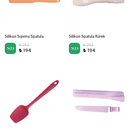
Silikon Sıyırma Spatula
Silikon Spatula Kürek
₺ 253
₺ 253
%
23
%
23
₺ 194
₺ 194