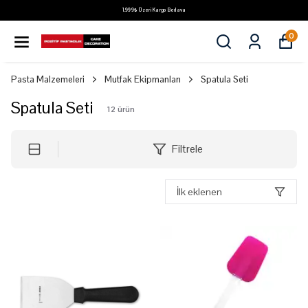
1.999₺ Üzeri Kargo Bedava
0
Pasta Malzemeleri
Mutfak Ekipmanları
Spatula Seti
Spatula Seti
12
ürün
Filtrele
İlk eklenen