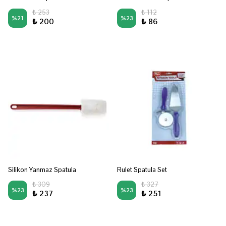
₺ 253
₺ 112
%
21
%
23
₺ 200
₺ 86
Silikon Yanmaz Spatula
Rulet Spatula Set
₺ 309
₺ 327
%
23
%
23
₺ 237
₺ 251