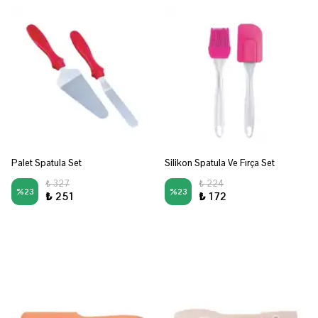
Palet Spatula Set
Silikon Spatula Ve Fırça Set
₺ 327
₺ 224
%
23
%
23
₺ 251
₺ 172