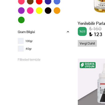
Yenilebilir Parla
₺ 160
%
23
Gram Bilgisi
₺ 123
100gr
Vergi Dahil
40gr
Filtreleri temizle