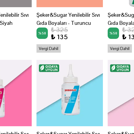
ilebilir Sıvı
Şeker&Sugar Yenilebilir Sıvı
Şeker&Sugar
 Siyah
Gıda Boyaları - Turuncu
Gıda Boyalar
₺ 325
₺ 3
%
58
%
58
₺ 135
₺ 1
Vergi Dahil
Vergi Dahil
ilebilir Sıvı
Şeker&Sugar Yenilebilir Sıvı
Şeker&Sugar