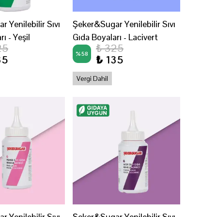
 Yenilebilir Sıvı
Şeker&Sugar Yenilebilir Sıvı
ı - Yeşil
Gıda Boyaları - Lacivert
25
₺ 325
%
58
35
₺ 135
Vergi Dahil
 Yenilebilir Sıvı
Şeker&Sugar Yenilebilir Sıvı