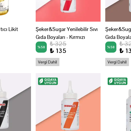
tıcı Likit
Şeker&Sugar Yenilebilir Sıvı
Şeker&Sugar
Gıda Boyaları - Kırmızı
Gıda Boyala
₺ 325
₺ 3
%
58
%
58
₺ 135
₺ 1
Vergi Dahil
Vergi Dahil