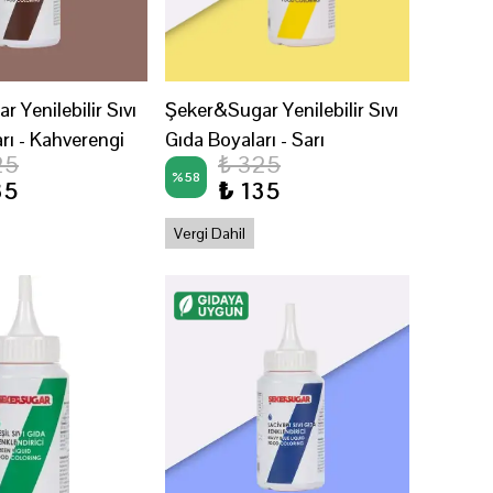
 Yenilebilir Sıvı
Şeker&Sugar Yenilebilir Sıvı
rı - Kahverengi
Gıda Boyaları - Sarı
25
₺ 325
%
58
35
₺ 135
Vergi Dahil