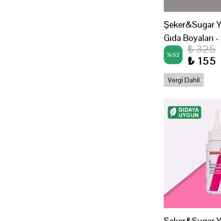
Şeker&Sugar Yen
Gıda Boyaları -
₺ 325
%
52
₺ 155
Vergi Dahil
Şeker&Sugar Yen