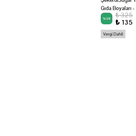
Gıda Boyaları -
₺ 325
%
58
₺ 135
Vergi Dahil