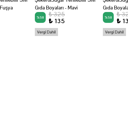
 Fuşya
Gıda Boyaları - Mavi
Gıda Boyal
₺ 325
₺ 3
%
58
%
58
₺ 135
₺ 1
Vergi Dahil
Vergi Dahil