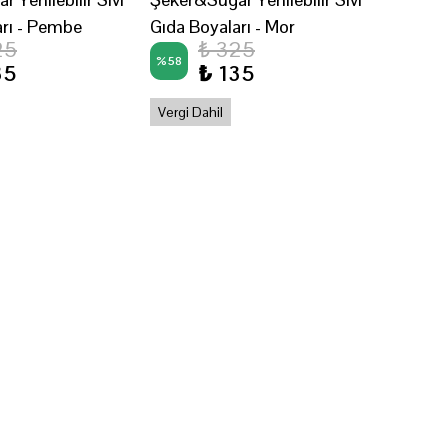
arı - Pembe
Gıda Boyaları - Mor
25
₺ 325
%
58
35
₺ 135
Vergi Dahil