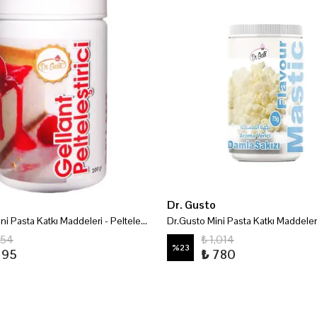
Dr. Gusto
Dr.Gusto Mini Pasta Katkı Maddeleri - Pelteleştirici 100 Gr
254
₺ 1,014
%
23
195
₺ 780