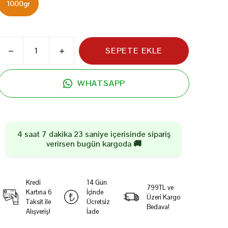
1000gr
SEPETE EKLE
WHATSAPP
4 saat 7 dakika 23 saniye
içerisinde sipariş
verirsen
bugün
kargoda 🚚
Kredi
14 Gün
799TL ve
Kartına 6
İçinde
Üzeri Kargo
Taksit ile
Ücretsiz
Bedava!
Alışveriş!
İade