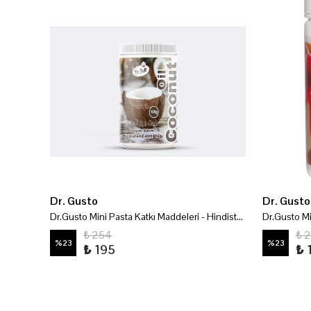
Dr. Gusto
Dr. Gusto
Dr.Gusto Pasta Katkı Maddeleri - Amonyak 300 Gr
Dr.Gusto Mini Pasta Katkı Maddeleri - Hindistan Cevizi Yağı 100 Gr
₺ 254
₺ 
%
23
%
23
₺ 195
₺ 