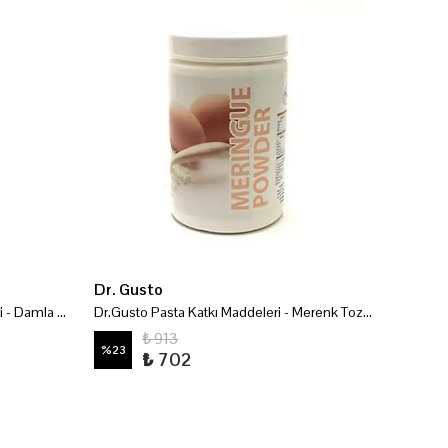
Dr. Gusto
Dr. Gu
Dr.Gusto Mini Pasta Katkı Maddeleri - Damla Sakızı Tozu 75 Gr
Dr.Gusto Pasta Katkı Maddeleri - Merenk Tozu 200 Gr
₺ 913
%
23
%
23
₺ 702