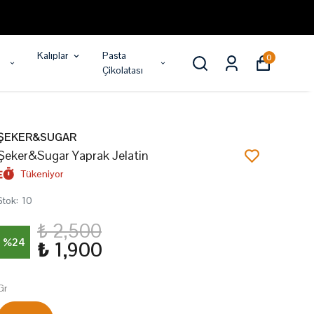
Kalıplar
Pasta
0
Çikolatası
ŞEKER&SUGAR
Şeker&Sugar Yaprak Jelatin
Tükeniyor
Stok
:
10
₺ 2,500
%
24
₺ 1,900
Gr