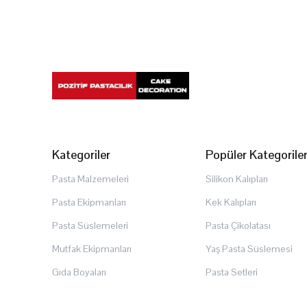
Kategoriler
Popüler Kategorile
Pasta Malzemeleri
Silikon Kalıpları
Pasta Ekipmanları
Kek Kalıpları
Pasta Süslemeleri
Pasta Çikolatası
Mutfak Ekipmanları
Yaş Pasta Süslemesi
Gıda Boyaları
Pasta Setleri