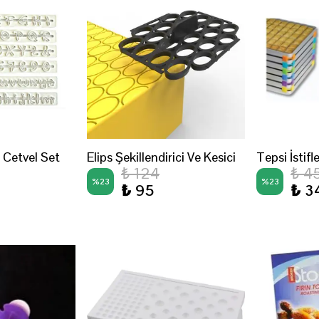
e Cetvel Set
Elips Şekillendirici Ve Kesici
Tepsi İstif
₺ 124
₺ 4
%
23
%
23
₺ 95
₺ 3