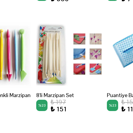
nkli Marzipan
8'li Marzipan Set
Puantiye Ba
₺ 197
₺ 1
%
23
%
23
₺ 151
₺ 1