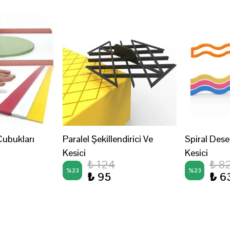
ubukları
Paralel Şekillendirici Ve
Spiral Des
Kesici
Kesici
₺ 124
₺ 8
%
23
%
23
₺ 95
₺ 6