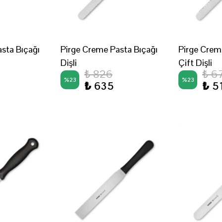
sta Bıçağı
Pirge Creme Pasta Bıçağı
Pirge Crem
Dişli
Çift Dişli
₺ 826
₺ 6
%
23
%
23
₺ 635
₺ 5