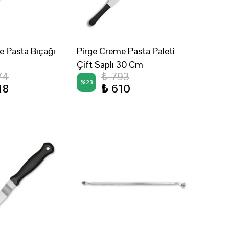
e Pasta Bıçağı
Pirge Creme Pasta Paleti
Çift Saplı 30 Cm
74
₺ 793
%
23
18
₺ 610