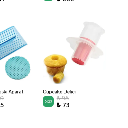
skı Aparatı
Cupcake Delici
50
₺ 95
%
23
15
₺ 73