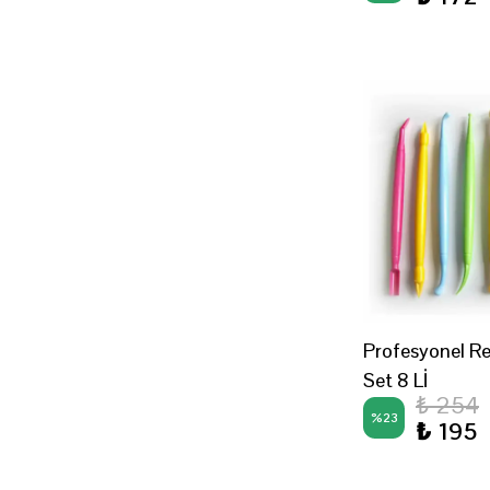
267 mm
28 cm
30 cm
30cm
320 mm
32 cm
33 cm
345 mm
35 cm
Profesyonel Re
380 mm
Set 8 Lİ
38 cm
₺ 254
%
23
₺ 195
40 cm
44 cm