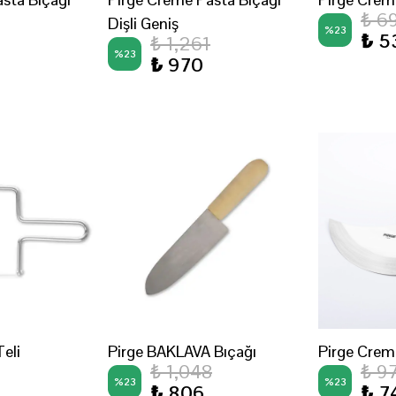
₺ 6
Dişli Geniş
%
23
₺ 5
₺ 1,261
%
23
₺ 970
eli
Pirge BAKLAVA Bıçağı
Pirge Crem
₺ 1,048
₺ 9
%
23
%
23
₺ 806
₺ 7