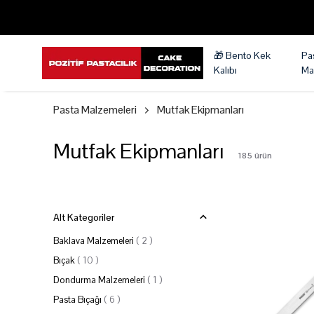
🎁 Bento Kek
Pa
Kalıbı
Ma
Pasta Malzemeleri
Mutfak Ekipmanları
Mutfak Ekipmanları
185
ürün
Alt Kategoriler
Baklava Malzemeleri
(
2
)
Bıçak
(
10
)
Dondurma Malzemeleri
(
1
)
Pasta Bıçağı
(
6
)