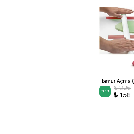
45 cm
50 cm
8 cm
90 mm
Hamur Açma Ç
₺ 206
%
23
₺ 158