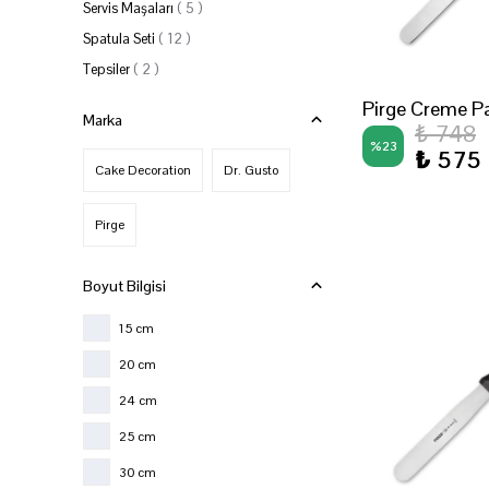
Servis Maşaları
(
5
)
Spatula Seti
(
12
)
Tepsiler
(
2
)
Pirge Creme Pa
Marka
₺ 748
%
23
₺ 575
Cake Decoration
Dr. Gusto
Pirge
Boyut Bilgisi
15 cm
20 cm
24 cm
25 cm
30 cm