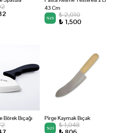
92
43 Cm
32
₺ 2,010
%
25
₺ 1,500
e Börek Bıçağı
Pirge Kaymak Bıçak
72
₺ 1,048
%
23
47
₺ 806