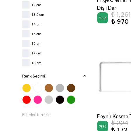
12 cm
Dişli Dar
Küçük
₺ 1,261
13,5 cm
%
23
₺ 970
14 cm
15 cm
16 cm
17 cm
18 cm
190 mm
Renk Seçimi
20 cm
215 mm
23 cm
240 mm
Filtreleri temizle
Peynir Kesme T
25 cm
₺ 224
%
23
₺ 172
25 x 35 cm