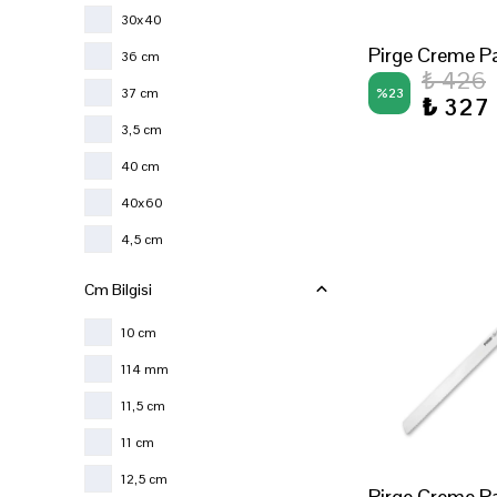
30x40
Pirge Creme Pa
36 cm
₺ 426
37 cm
%
23
₺ 327
3,5 cm
40 cm
40x60
4,5 cm
4 cm
Cm Bilgisi
5 cm
10 cm
6 cm
114 mm
8 cm
11,5 cm
A3
11 cm
A4
12,5 cm
Pirge Creme Pa
Büyük