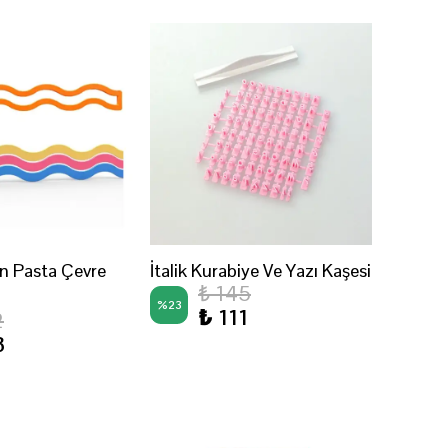
en Pasta Çevre
İtalik Kurabiye Ve Yazı Kaşesi
₺ 145
%
23
₺ 111
2
3