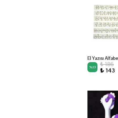
El Yazısı Alfab
₺ 186
%
23
₺ 143