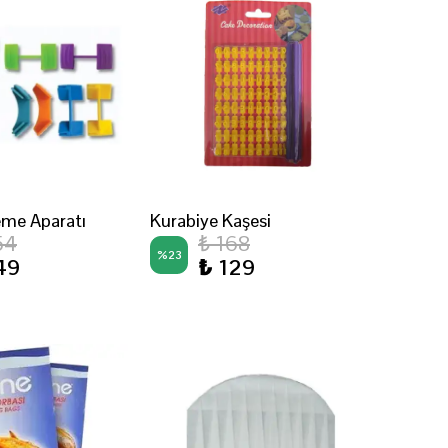
leme Aparatı
Kurabiye Kaşesi
54
₺ 168
%
23
49
₺ 129