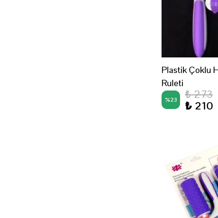
Plastik Çoklu
Ruleti
₺ 273
%
23
₺ 210