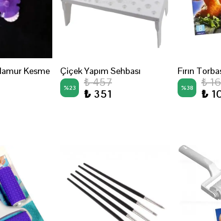
 Hamur Kesme
Çiçek Yapım Sehbası
Fırın Torba
₺ 457
₺ 1
%
23
%
38
₺ 351
₺ 1