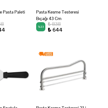
 Pasta Paleti
Pasta Kesme Testeresi
Bıçağı 43 Cm
48
₺ 838
%
23
44
₺ 644
e Spatula
Pasta Kesme Testeresi 2'Li