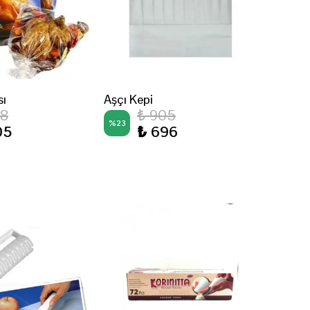
sı
Aşçı Kepi
68
₺ 905
%
23
05
₺ 696