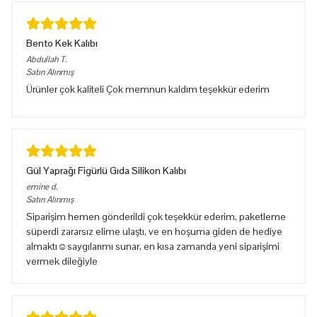
Bento Kek Kalıbı
Abdullah
T.
Satın Alınmış
Ürünler çok kaliteli Çok memnun kaldım teşekkür ederim
Gül Yaprağı Figürlü Gıda Silikon Kalıbı
emine
d.
Satın Alınmış
Siparişim hemen gönderildi çok teşekkür ederim, paketleme
süperdi zararsız elime ulaştı, ve en hoşuma giden de hediye
almaktı☺️saygılarımı sunar, en kısa zamanda yeni siparişimi
vermek dileğiyle