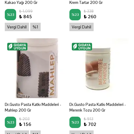
Kakao Yağı 200 Gr
Krem Tartar 200 Gr
₺ 1,099
₺ 338
%
23
%
23
₺ 845
₺ 260
Vergi Dahil
%1
Vergi Dahil
Dr.Gusto Pasta Katkı Maddeleri -
Dr.Gusto Pasta Katkı Maddeleri -
Mahlep 200 Gr
Merenk Tozu 200 Gr
₺ 203
₺ 913
%
23
%
23
₺ 156
₺ 702