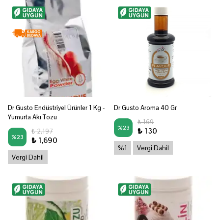
Dr Gusto Endüstriyel Ürünler 1 Kg -
Dr Gusto Aroma 40 Gr
Yumurta Akı Tozu
₺ 169
%
23
₺ 130
₺ 2,197
%
23
₺ 1,690
%1
Vergi Dahil
Vergi Dahil