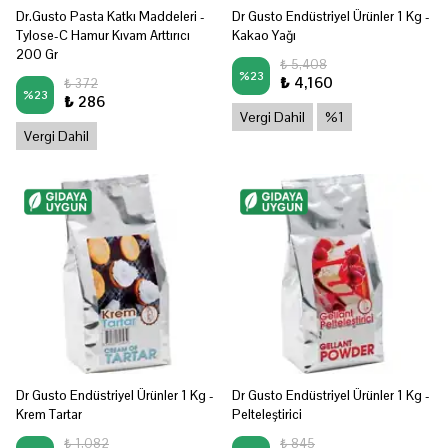
Dr.Gusto Pasta Katkı Maddeleri -
Dr Gusto Endüstriyel Ürünler 1 Kg -
Tylose-C Hamur Kıvam Arttırıcı
Kakao Yağı
200 Gr
₺ 5,408
%
23
₺ 4,160
₺ 372
%
23
₺ 286
Vergi Dahil
%1
Vergi Dahil
Dr Gusto Endüstriyel Ürünler 1 Kg -
Dr Gusto Endüstriyel Ürünler 1 Kg -
Krem Tartar
Pelteleştirici
₺ 1,082
₺ 845