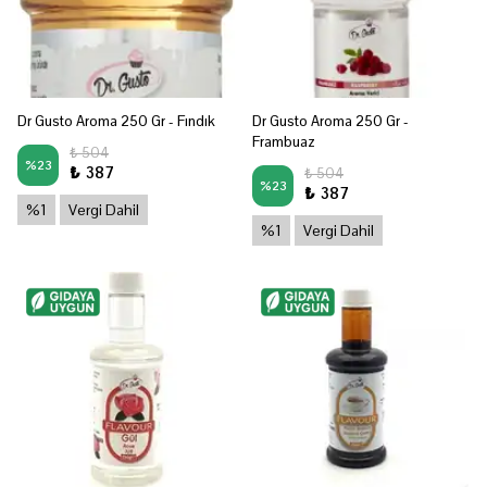
Dr Gusto Aroma 250 Gr - Fındık
Dr Gusto Aroma 250 Gr -
Frambuaz
₺ 504
%
23
₺ 387
₺ 504
%
23
₺ 387
%1
Vergi Dahil
%1
Vergi Dahil