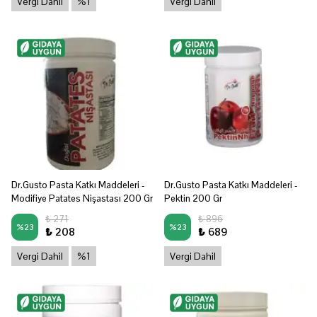
Vergi Dahil
%1
Vergi Dahil
Dr.Gusto Pasta Katkı Maddeleri -
Dr.Gusto Pasta Katkı Maddeleri -
Modifiye Patates Nişastası 200 Gr
Pektin 200 Gr
₺ 271
₺ 896
%
23
%
23
₺ 208
₺ 689
Vergi Dahil
%1
Vergi Dahil