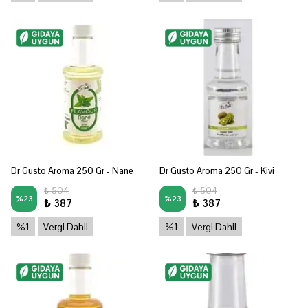
Dr Gusto Aroma 250 Gr - Nane
Dr Gusto Aroma 250 Gr - Kivi
₺ 504
₺ 504
%
23
%
23
₺ 387
₺ 387
%1
Vergi Dahil
%1
Vergi Dahil