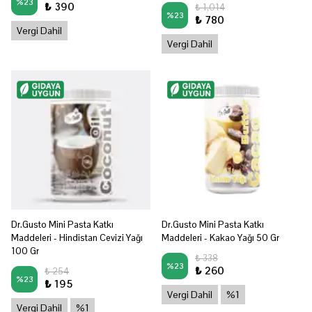
%
23
₺ 390
₺ 1,014
%
23
₺ 780
Vergi Dahil
Vergi Dahil
Dr.Gusto Mini Pasta Katkı
Dr.Gusto Mini Pasta Katkı
Maddeleri - Hindistan Cevizi Yağı
Maddeleri - Kakao Yağı 50 Gr
100 Gr
₺ 338
%
23
₺ 260
₺ 254
%
23
₺ 195
Vergi Dahil
%1
Vergi Dahil
%1