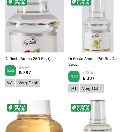
Dr Gusto Aroma 250 Gr - Çilek
Dr Gusto Aroma 250 Gr - Damla
Sakızı
₺ 504
%
23
₺ 387
₺ 504
%
23
₺ 387
%1
Vergi Dahil
%1
Vergi Dahil