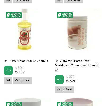
Dr Gusto Aroma 250 Gr - Karpuz
Dr.Gusto Mini Pasta Katkı
Maddeleri - Yumurta Akı Tozu 50
₺ 504
Gr
%
23
₺ 387
₺ 676
%
23
%1
Vergi Dahil
₺ 520
Vergi Dahil