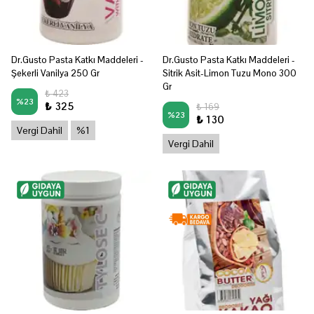
Dr.Gusto Pasta Katkı Maddeleri -
Dr.Gusto Pasta Katkı Maddeleri -
Şekerli Vanilya 250 Gr
Sitrik Asit-Limon Tuzu Mono 300
Gr
₺ 423
%
23
₺ 325
₺ 169
%
23
₺ 130
Vergi Dahil
%1
Vergi Dahil