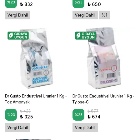
%
23
%
23
₺ 832
₺ 650
Vergi Dahil
Vergi Dahil
%1
Dr Gusto Endüstriyel Ürünler 1 Kg -
Dr Gusto Endüstriyel Ürünler 1 Kg -
Toz Amonyak
Tylose-C
₺ 423
₺ 877
%
23
%
23
₺ 325
₺ 674
Vergi Dahil
Vergi Dahil