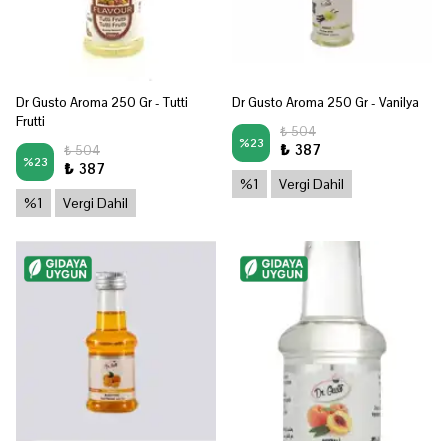
Dr Gusto Aroma 250 Gr - Tutti
Dr Gusto Aroma 250 Gr - Vanilya
Frutti
₺ 504
%
23
₺ 387
₺ 504
%
23
₺ 387
%1
Vergi Dahil
%1
Vergi Dahil