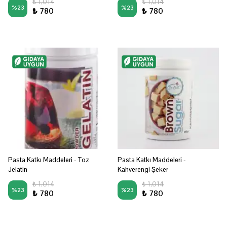
₺ 1,014
₺ 1,014
%
23
%
23
₺ 780
₺ 780
Pasta Katkı Maddeleri - Toz
Pasta Katkı Maddeleri -
Jelatin
Kahverengi Şeker
₺ 1,014
₺ 1,014
%
23
%
23
₺ 780
₺ 780