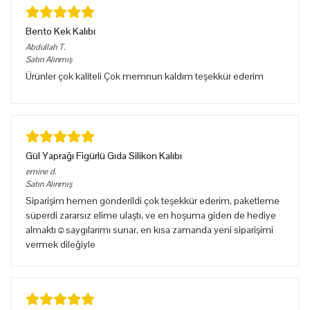
Bento Kek Kalıbı
Abdullah
T.
Satın Alınmış
Ürünler çok kaliteli Çok memnun kaldım teşekkür ederim
Gül Yaprağı Figürlü Gıda Silikon Kalıbı
emine
d.
Satın Alınmış
Siparişim hemen gönderildi çok teşekkür ederim, paketleme
süperdi zararsız elime ulaştı, ve en hoşuma giden de hediye
almaktı☺️saygılarımı sunar, en kısa zamanda yeni siparişimi
vermek dileğiyle