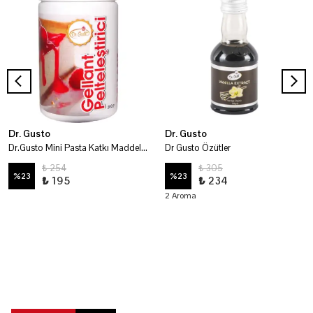
Dr. Gusto
Dr. Gusto
Dr.Gusto Mini Pasta Katkı Maddeleri - Pelteleştirici 100 Gr
Dr Gusto Özütler
₺ 254
₺ 305
%
23
%
23
₺ 195
₺ 234
2 Aroma