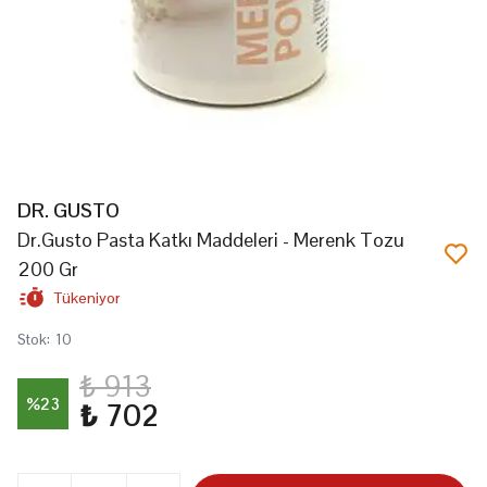
DR. GUSTO
Dr.Gusto Pasta Katkı Maddeleri - Merenk Tozu
200 Gr
Tükeniyor
Stok
:
10
₺ 913
%
23
₺ 702