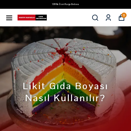
1.999₺ Üzeri Kargo Bedava
0
Likit Gıda Boyası
Nasıl Kullanılır?