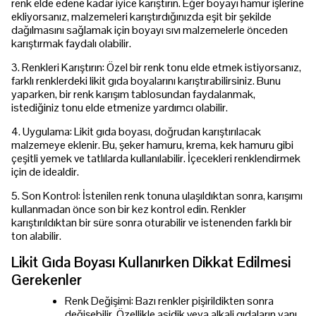
renk elde edene kadar iyice karıştırın. Eğer boyayı hamur işlerine
ekliyorsanız, malzemeleri karıştırdığınızda eşit bir şekilde
dağılmasını sağlamak için boyayı sıvı malzemelerle önceden
karıştırmak faydalı olabilir.
3. Renkleri Karıştırın: Özel bir renk tonu elde etmek istiyorsanız,
farklı renklerdeki likit gıda boyalarını karıştırabilirsiniz. Bunu
yaparken, bir renk karışım tablosundan faydalanmak,
istediğiniz tonu elde etmenize yardımcı olabilir.
4. Uygulama: Likit gıda boyası, doğrudan karıştırılacak
malzemeye eklenir. Bu, şeker hamuru, krema, kek hamuru gibi
çeşitli yemek ve tatlılarda kullanılabilir. İçecekleri renklendirmek
için de idealdir.
5. Son Kontrol: İstenilen renk tonuna ulaşıldıktan sonra, karışımı
kullanmadan önce son bir kez kontrol edin. Renkler
karıştırıldıktan bir süre sonra oturabilir ve istenenden farklı bir
ton alabilir.
Likit Gıda Boyası Kullanırken Dikkat Edilmesi
Gerekenler
Renk Değişimi: Bazı renkler pişirildikten sonra
değişebilir. Özellikle asidik veya alkali gıdaların yanı