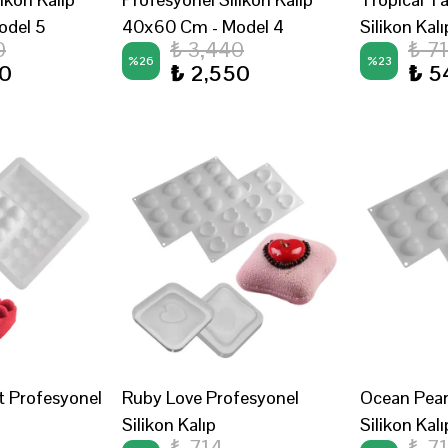
odel 5
40x60 Cm - Model 4
Silikon Kalı
0
₺ 3,440
₺ 7
%
26
%
23
50
₺ 2,550
₺ 5
 Profesyonel
Ruby Love Profesyonel
Ocean Pear
Silikon Kalıp
Silikon Kalı
₺ 714
₺ 7