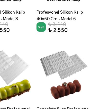
 Silikon Kalıp
Profesyonel Silikon Kalıp
- Model 8
40x60 Cm - Model 6
,440
₺ 3,440
%
26
,550
₺ 2,550
aste Profesyonel
Chocolate Slice Profesyonel