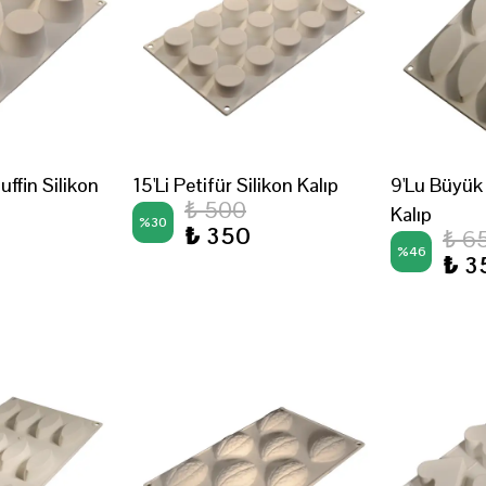
uffin Silikon
15'Li Petifür Silikon Kalıp
9'Lu Büyük 
₺ 500
Kalıp
%
30
₺ 350
₺ 6
%
46
₺ 3