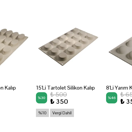
on Kalıp
15'Li Tartolet Silikon Kalıp
8'Li Yarım 
₺ 500
₺ 6
%
30
%
46
₺ 350
₺ 3
%10
Vergi Dahil