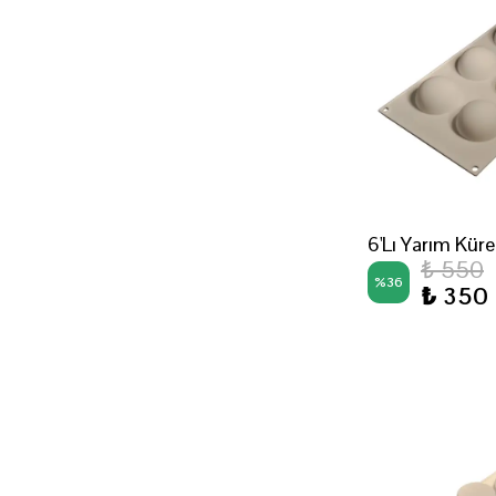
6'Lı Yarım Küre
₺ 550
%
36
₺ 350