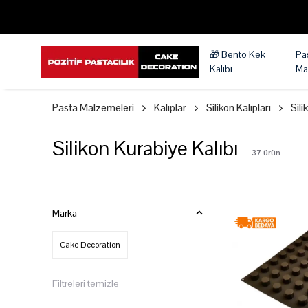
🎁 Bento Kek
Pa
Kalıbı
Ma
Pasta Malzemeleri
Kalıplar
Silikon Kalıpları
Sili
Silikon Kurabiye Kalıbı
37
ürün
Marka
Cake Decoration
Filtreleri temizle