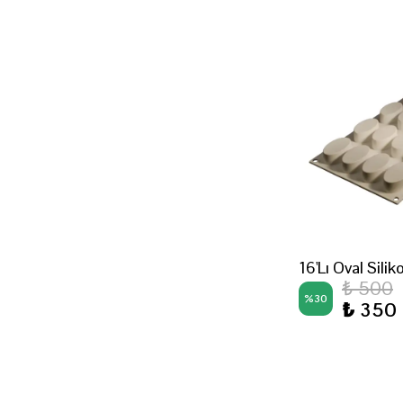
16'Lı Oval Silik
₺ 500
%
30
₺ 350