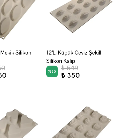
Mekik Silikon
12'Li Küçük Ceviz Şekilli
Silikon Kalıp
50
₺ 549
%
36
50
₺ 350