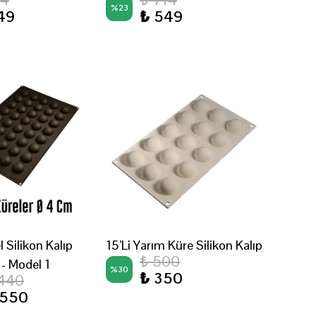
%
23
49
₺ 549
 Silikon Kalıp
15’Li Yarım Küre Silikon Kalıp
₺ 500
- Model 1
%
30
₺ 350
,440
,550