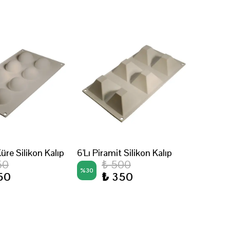
Küre Silikon Kalıp
6'Lı Piramit Silikon Kalıp
50
₺ 500
%
30
50
₺ 350