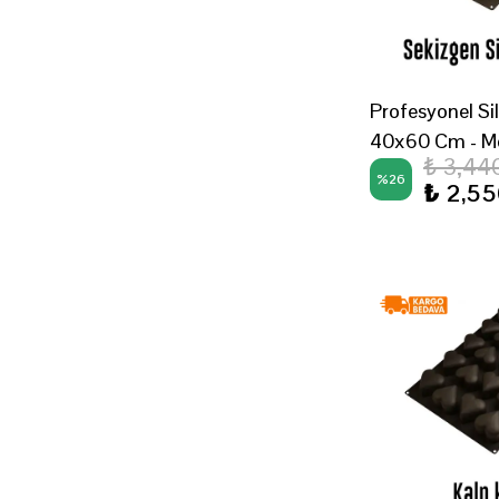
Profesyonel Sil
40x60 Cm - M
₺ 3,44
%
26
₺ 2,5