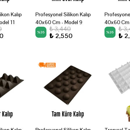
ikon Kalıp
Profesyonel Silikon Kalıp
Profesyonel
del 11
40x60 Cm - Model 9
40x60 Cm 
0
₺ 3,440
₺ 3
%
26
%
26
50
₺ 2,550
₺ 2
ikon Kalıp
Profesyonel Silikon Kalıp
Tropıcal T