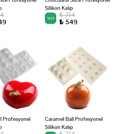
p
Silikon Kalıp
14
₺ 714
%
23
49
₺ 549
l Profesyonel
Caramel Ball Profesyonel
p
Silikon Kalıp
14
₺ 714