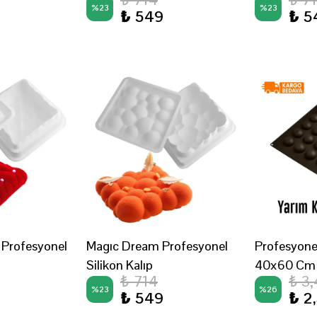
%
23
%
23
₺ 549
₺ 5
 Profesyonel
Magıc Dream Profesyonel
Profesyonel
Silikon Kalıp
40x60 Cm 
₺ 714
₺ 3
%
23
%
26
₺ 549
₺ 2