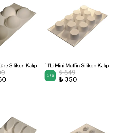
Küre Silikon Kalıp
11'Li Mini Muffin Silikon Kalıp
00
₺ 549
%
36
50
₺ 350