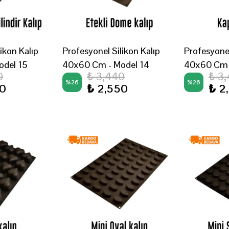
ikon Kalıp
Profesyonel Silikon Kalıp
Profesyonel
odel 15
40x60 Cm - Model 14
40x60 Cm 
0
₺ 3,440
₺ 3
%
26
%
26
50
₺ 2,550
₺ 2