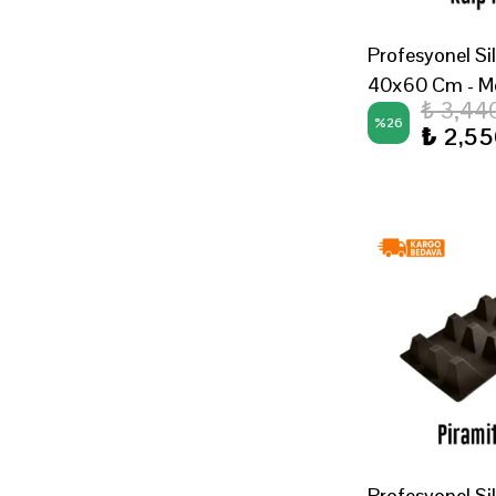
Profesyonel Sil
40x60 Cm - Mo
₺ 3,44
%
26
₺ 2,5
Profesyonel Sil