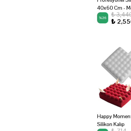
40x60 Cm - M
₺ 3,44
%
26
₺ 2,5
Happy Moment
Silikon Kalıp
₺ 714