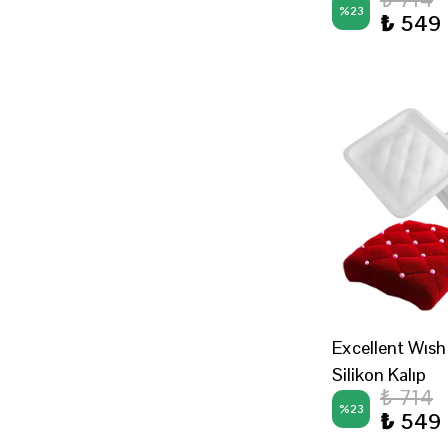
%
23
₺ 549
Excellent Wısh
Silikon Kalıp
₺ 714
%
23
₺ 549