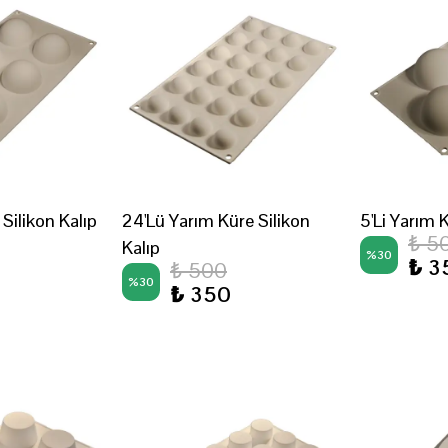
 Silikon Kalıp
24'Lü Yarım Küre Silikon
5'Li Yarım 
₺ 5
Kalıp
%
30
₺ 3
₺ 500
%
30
₺ 350