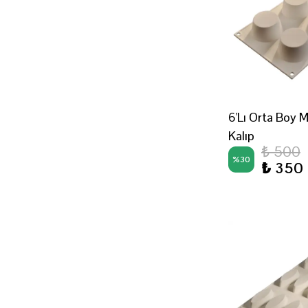
6'Lı Orta Boy M
Kalıp
₺ 500
%
30
₺ 350