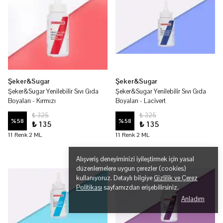
Şeker&Sugar
Şeker&Sugar
Şeker&Sugar Yenilebilir Sıvı Gıda
Şeker&Sugar Yenilebilir Sıvı Gıda
Boyaları - Kırmızı
Boyaları - Lacivert
₺ 325
₺ 325
%
58
%
58
₺ 135
₺ 135
11 Renk 2 ML
11 Renk 2 ML
Alışveriş deneyiminizi iyileştirmek için yasal
düzenlemelere uygun çerezler (cookies)
kullanıyoruz. Detaylı bilgiye
Gizlilik ve Çerez
Politikası
sayfamızdan erişebilirsiniz.
Anladım