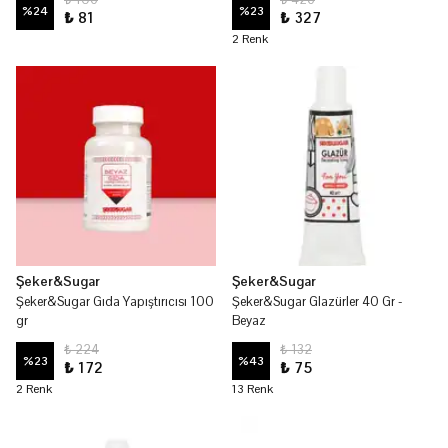
%
24
%
23
₺ 81
₺ 327
2 Renk
Şeker&Sugar
Şeker&Sugar
Şeker&Sugar Gıda Yapıştırıcısı 100
Şeker&Sugar Glazürler 40 Gr -
gr
Beyaz
₺ 224
₺ 132
%
23
%
43
₺ 172
₺ 75
2 Renk
13 Renk