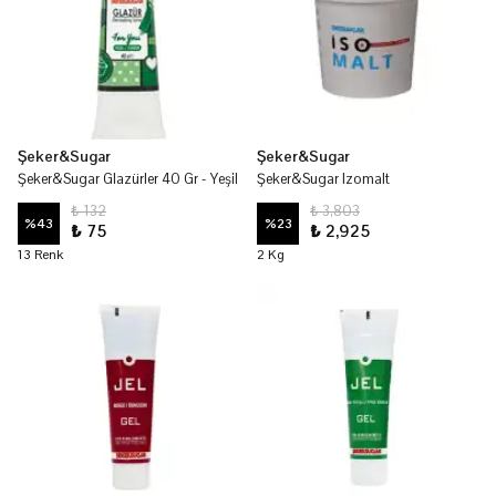
Şeker&Sugar
Şeker&Sugar
Şeker&Sugar Glazürler 40 Gr - Yeşil
Şeker&Sugar Izomalt
₺ 132
₺ 3,803
%
43
%
23
₺ 75
₺ 2,925
13 Renk
2 Kg