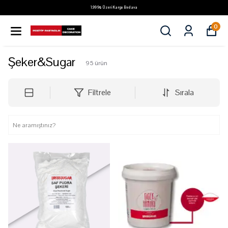
1.999₺ Üzeri Kargo Bedava
0
Şeker&Sugar
95
ürün
Filtrele
Sırala