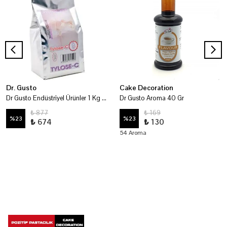
Dr. Gusto
Cake Decoration
Dr Gusto Endüstriyel Ürünler 1 Kg - Tylose-C
Dr Gusto Aroma 40 Gr
₺ 877
₺ 169
%
23
%
23
₺ 674
₺ 130
54 Aroma