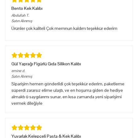
Bento Kek Kalıbı
Abdullah
T.
Satın Alınmış
Ürünler çok kaliteli Çok memnun kaldım teşekkür ederim
Gül Yaprağı Figürlü Gıda Silikon Kalıbı
emine
d.
Satın Alınmış
Siparişim hemen gönderildi çok teşekkür ederim, paketleme
süperdi zararsız elime ulaştı, ve en hoşuma giden de hediye
almaktı☺️saygılarımı sunar, en kısa zamanda yeni siparişimi
vermek dileğiyle
Yuvarlak Kelepçeli Pasta & Kek Kalıbı