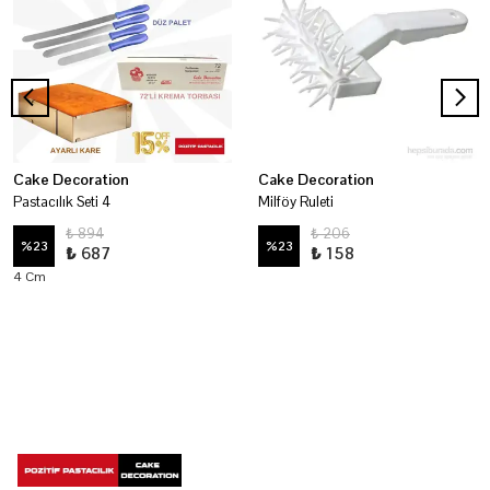
Cake Decoration
Cake Decoration
Pastacılık Seti 4
Milföy Ruleti
₺ 894
₺ 206
%
23
%
23
₺ 687
₺ 158
4 Cm