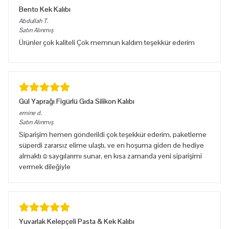
Bento Kek Kalıbı
Abdullah
T.
Satın Alınmış
Ürünler çok kaliteli Çok memnun kaldım teşekkür ederim
Gül Yaprağı Figürlü Gıda Silikon Kalıbı
emine
d.
Satın Alınmış
Siparişim hemen gönderildi çok teşekkür ederim, paketleme
süperdi zararsız elime ulaştı, ve en hoşuma giden de hediye
almaktı☺️saygılarımı sunar, en kısa zamanda yeni siparişimi
vermek dileğiyle
Yuvarlak Kelepçeli Pasta & Kek Kalıbı