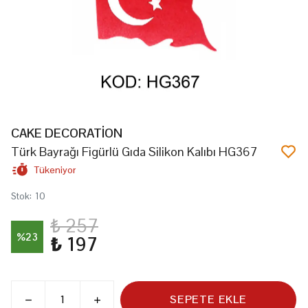
CAKE DECORATİON
Türk Bayrağı Figürlü Gıda Silikon Kalıbı HG367
Tükeniyor
Stok
:
10
₺ 257
%
23
₺ 197
SEPETE EKLE