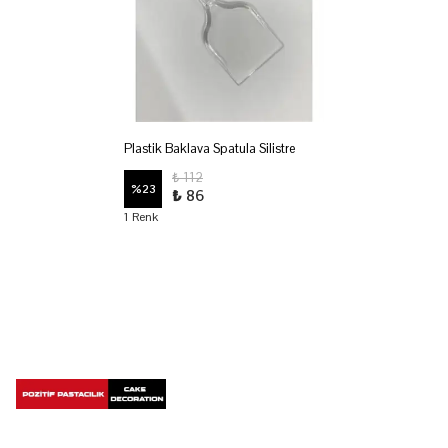
Plastik Baklava Spatula Silistre
₺ 112
%
23
₺ 86
1 Renk