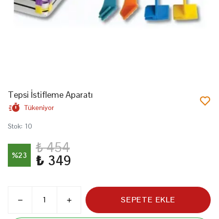
Tepsi İstifleme Aparatı
Tükeniyor
Stok
:
10
₺ 454
%
23
₺ 349
SEPETE EKLE