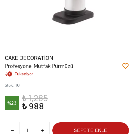
CAKE DECORATİON
Profesyonel Mutfak Pürmüzü
Tükeniyor
Stok
:
10
₺ 1,285
%
23
₺ 988
SEPETE EKLE