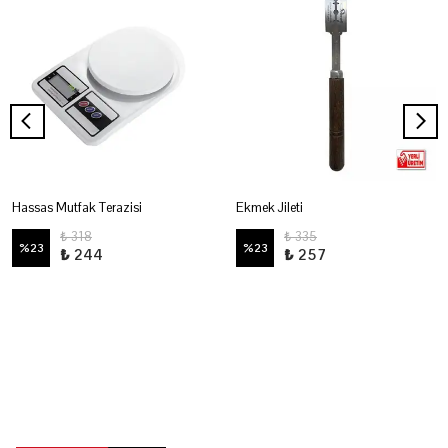
Hassas Mutfak Terazisi
Ekmek Jileti
₺ 318
₺ 335
%
23
%
23
₺ 244
₺ 257