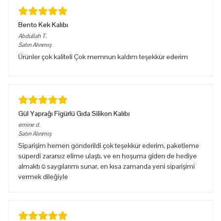
Bento Kek Kalıbı
Abdullah
T.
Satın Alınmış
Ürünler çok kaliteli Çok memnun kaldım teşekkür ederim
Gül Yaprağı Figürlü Gıda Silikon Kalıbı
emine
d.
Satın Alınmış
Siparişim hemen gönderildi çok teşekkür ederim, paketleme
süperdi zararsız elime ulaştı, ve en hoşuma giden de hediye
almaktı☺️saygılarımı sunar, en kısa zamanda yeni siparişimi
vermek dileğiyle