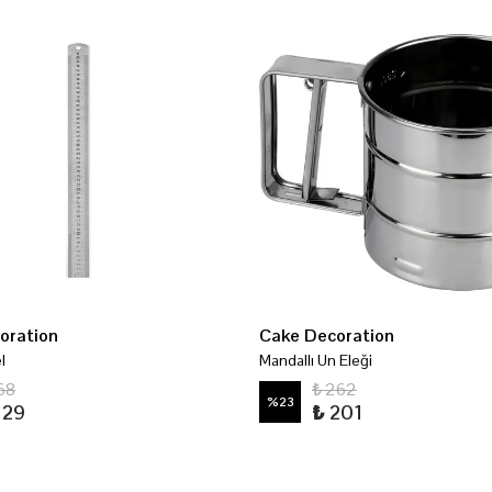
oration
Cake Decoration
l
Mandallı Un Eleği
68
₺ 262
%
23
129
₺ 201