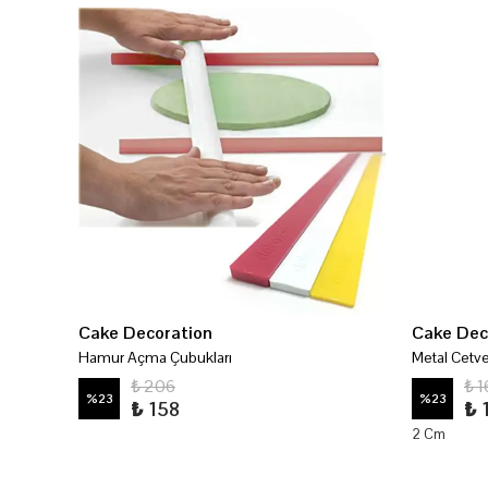
Cake Decoration
Cake Dec
Hamur Açma Çubukları
Metal Cetve
₺ 206
₺ 1
%
23
%
23
₺ 158
₺ 
2 Cm