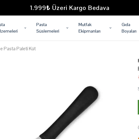
1.999₺ Üzeri Kargo Bedava
sta
Pasta
Mutfak
Gıda
lzemeleri
Süslemeleri
Ekipmanları
Boyaları
e Pasta Paleti Küt