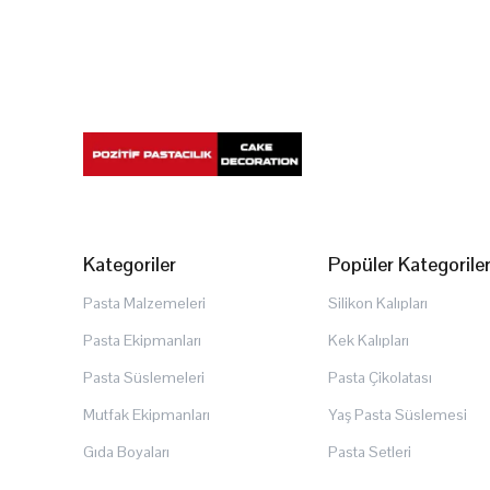
Kategoriler
Popüler Kategorile
Pasta Malzemeleri
Silikon Kalıpları
Pasta Ekipmanları
Kek Kalıpları
Pasta Süslemeleri
Pasta Çikolatası
Mutfak Ekipmanları
Yaş Pasta Süslemesi
Gıda Boyaları
Pasta Setleri