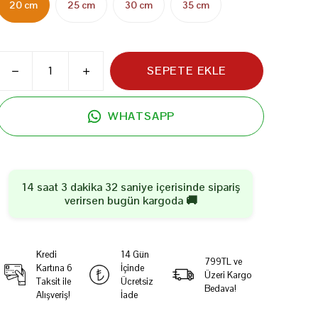
20 cm
25 cm
30 cm
35 cm
SEPETE EKLE
WHATSAPP
14 saat 3 dakika 31 saniye
içerisinde sipariş
verirsen
bugün
kargoda 🚚
Kredi
14 Gün
799TL ve
Kartına 6
İçinde
Üzeri Kargo
Taksit ile
Ücretsiz
Bedava!
Alışveriş!
İade