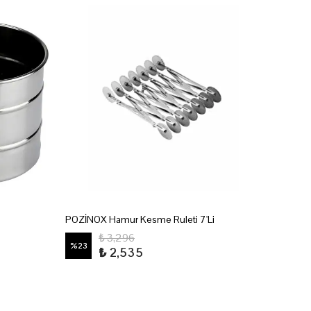
POZİNOX Hamur Kesme Ruleti 7'Li
Pasta -
₺ 3,296
%
23
%
23
₺ 2,535