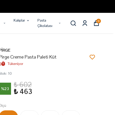
Kalıplar
Pasta
0
Çikolatası
PİRGE
Pirge Creme Pasta Paleti Küt
Tükeniyor
Stok
:
10
₺ 602
%
23
₺ 463
Ölçü