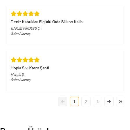
Deniz Kabukları Figürlü Gıda Silikon Kalıbı
GAMZE FİRDEVS
Ç.
Satın Alınmış
Hopla Sıvı Krem Şanti
Nergis
Ş.
Satın Alınmış
1
2
3