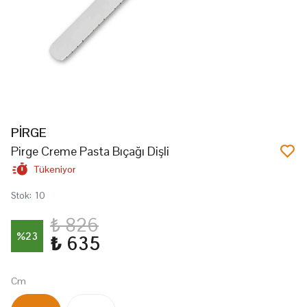
PİRGE
Pirge Creme Pasta Bıçağı Dişli
Tükeniyor
Stok
:
10
₺ 826
%
23
₺ 635
Cm