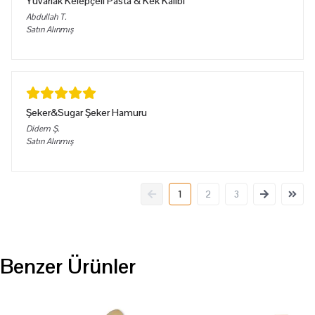
Yuvarlak Kelepçeli Pasta & Kek Kalıbı
Abdullah
T.
Satın Alınmış
Şeker&Sugar Şeker Hamuru
Didem
Ş.
Satın Alınmış
1
2
3
Benzer Ürünler