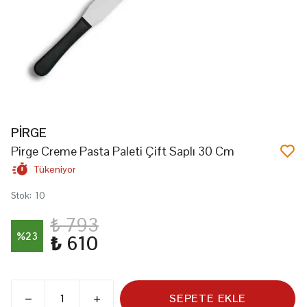
PİRGE
Pirge Creme Pasta Paleti Çift Saplı 30 Cm
Tükeniyor
Stok
:
10
₺ 793
%
23
₺ 610
SEPETE EKLE