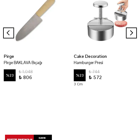
Pirge
Cake Decoration
Pirge BAKLAVA Bıçağı
Hamburger Presi
₺ 1,048
₺ 744
%
23
%
23
₺ 806
₺ 572
3 Cm