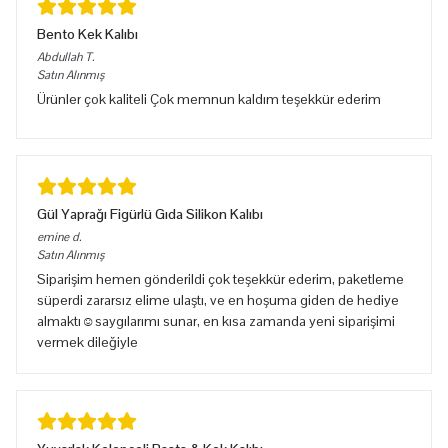
Bento Kek Kalıbı
Abdullah
T.
Satın Alınmış
Ürünler çok kaliteli Çok memnun kaldım teşekkür ederim
Gül Yaprağı Figürlü Gıda Silikon Kalıbı
emine
d.
Satın Alınmış
Siparişim hemen gönderildi çok teşekkür ederim, paketleme
süperdi zararsız elime ulaştı, ve en hoşuma giden de hediye
almaktı☺️saygılarımı sunar, en kısa zamanda yeni siparişimi
vermek dileğiyle