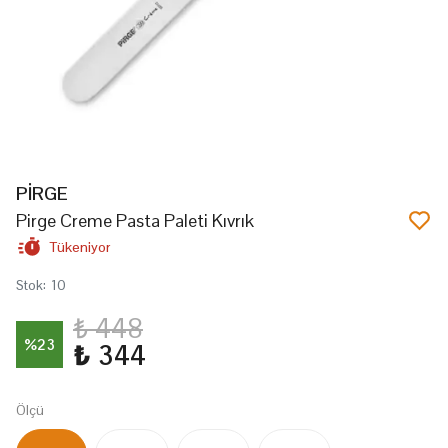
PİRGE
Pirge Creme Pasta Paleti Kıvrık
Tükeniyor
Stok
:
10
₺ 448
%
23
₺ 344
Ölçü