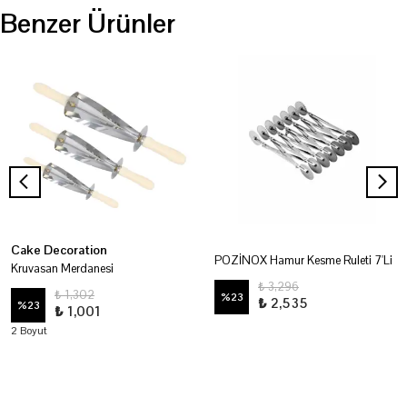
Benzer Ürünler
Cake Decoration
POZİNOX Hamur Kesme Ruleti 7'Li
Kruvasan Merdanesi
₺ 3,296
₺ 1,302
%
23
₺ 2,535
%
23
₺ 1,001
2 Boyut