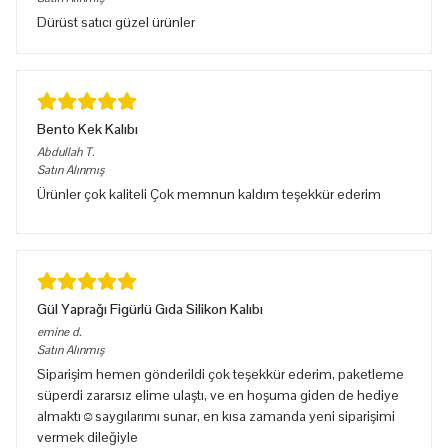
Dürüst satıcı güzel ürünler
Bento Kek Kalıbı
Abdullah
T.
Satın Alınmış
Ürünler çok kaliteli Çok memnun kaldım teşekkür ederim
Gül Yaprağı Figürlü Gıda Silikon Kalıbı
emine
d.
Satın Alınmış
Siparişim hemen gönderildi çok teşekkür ederim, paketleme
süperdi zararsız elime ulaştı, ve en hoşuma giden de hediye
almaktı☺️saygılarımı sunar, en kısa zamanda yeni siparişimi
vermek dileğiyle