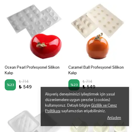
Ocean Pearl Profesyonel Silikon
Caramel Ball Profesyonel Silikon
Kalıp
Kalıp
₺ 714
₺ 714
%
23
%
23
₺ 549
₺ 549
Alışveriş deneyiminizi iyileştirmek için yasal
düzenlemelere uygun çerezler (cookies)
kullanıyoruz. Detaylı bilgiye
Gizlilik ve Çerez
Politikası
sayfamızdan erişebilirsiniz.
Anladım