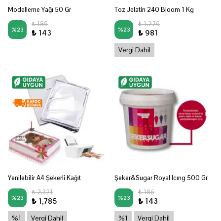
Modelleme Yağı 50 Gr
Toz Jelatin 240 Bloom 1 Kg
₺ 186
₺ 1,276
%
23
%
23
₺ 143
₺ 981
Vergi Dahil
Yenilebilir A4 Şekerli Kağıt
Şeker&Sugar Royal Icıng 500 Gr
₺ 2,321
₺ 186
%
23
%
23
₺ 1,785
₺ 143
%1
Vergi Dahil
%1
Vergi Dahil