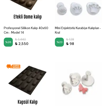
Profesyonel Silikon Kalıp 40x60
Mini Enjektörlü Kurabiye Kalıpları -
Cm - Model 14
Kral
₺ 3,440
₺ 128
%
26
%
23
₺ 2,550
₺ 98