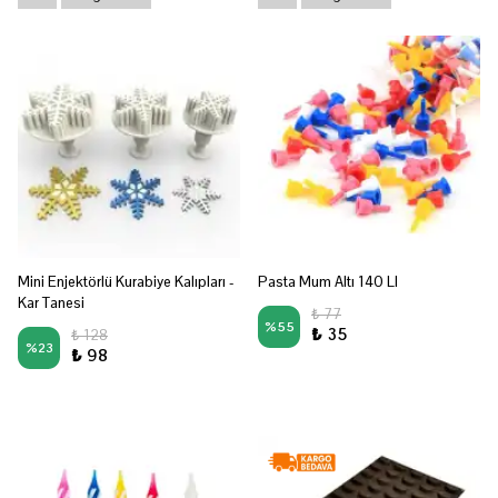
Mini Enjektörlü Kurabiye Kalıpları -
Pasta Mum Altı 140 LI
Kar Tanesi
₺ 77
%
55
₺ 35
₺ 128
%
23
₺ 98