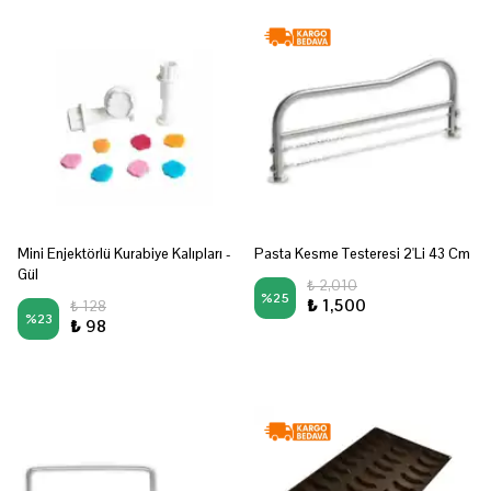
Mini Enjektörlü Kurabiye Kalıpları -
Pasta Kesme Testeresi 2'Li 43 Cm
Gül
₺ 2,010
%
25
₺ 1,500
₺ 128
%
23
₺ 98