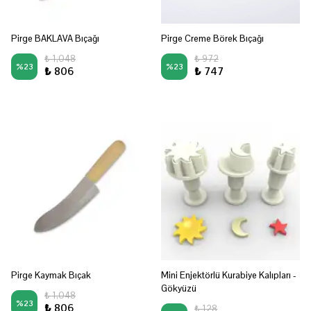
Pirge BAKLAVA Bıçağı
Pirge Creme Börek Bıçağı
₺ 1,048
₺ 972
%
23
%
23
₺ 806
₺ 747
Pirge Kaymak Bıçak
Mini Enjektörlü Kurabiye Kalıpları -
Gökyüzü
₺ 1,048
%
23
₺ 806
₺ 128