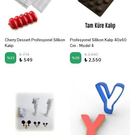
Cherry Dessert Profesyonel Silikon
Profesyonel Silikon Kalıp 40x60
Kalıp
Cm - Model 4
₺ 714
₺ 3,440
%
23
%
26
₺ 549
₺ 2,550