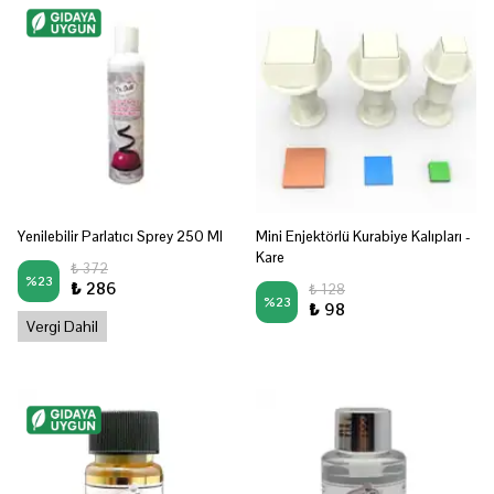
Yenilebilir Parlatıcı Sprey 250 Ml
Mini Enjektörlü Kurabiye Kalıpları -
Kare
₺ 372
%
23
₺ 286
₺ 128
%
23
₺ 98
Vergi Dahil