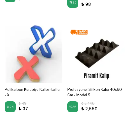
%
23
₺ 98
Polikarbon Kurabiye Kalıbı Harfler
Profesyonel Silikon Kalıp 40x60
- X
Cm - Model 5
₺ 49
₺ 3,440
%
24
%
26
₺ 37
₺ 2,550