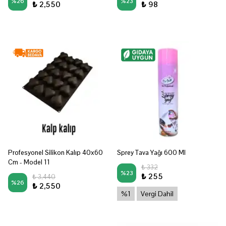
%
26
%
23
₺ 2,550
₺ 98
Profesyonel Silikon Kalıp 40x60
Sprey Tava Yağı 600 Ml
Cm - Model 11
₺ 332
%
23
₺ 255
₺ 3,440
%
26
₺ 2,550
%1
Vergi Dahil