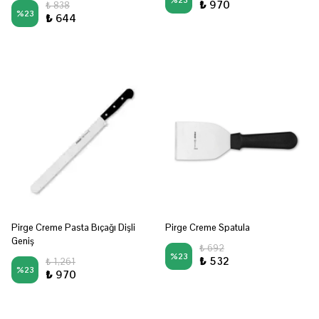
%
23
₺ 970
₺ 838
%
23
₺ 644
Pirge Creme Pasta Bıçağı Dişli
Pirge Creme Spatula
Geniş
₺ 692
%
23
₺ 532
₺ 1,261
%
23
₺ 970