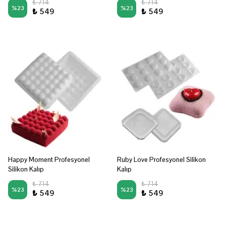
₺ 714
₺ 714
%
23
%
23
₺ 549
₺ 549
Happy Moment Profesyonel
Ruby Love Profesyonel Silikon
Silikon Kalıp
Kalıp
₺ 714
₺ 714
%
23
%
23
₺ 549
₺ 549