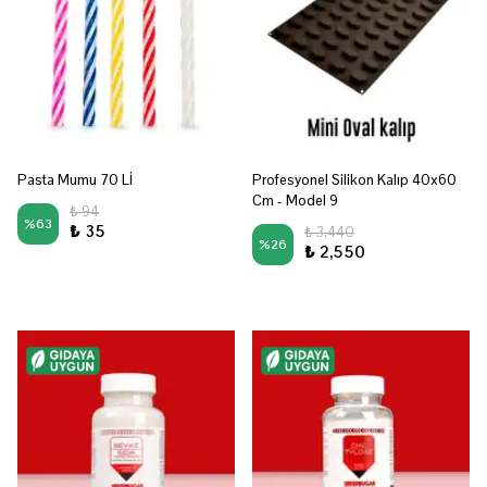
Pasta Mumu 70 Lİ
Profesyonel Silikon Kalıp 40x60
Cm - Model 9
₺ 94
%
63
₺ 35
₺ 3,440
%
26
₺ 2,550