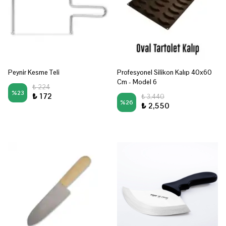
Peynir Kesme Teli
Profesyonel Silikon Kalıp 40x60
Cm - Model 6
₺ 224
%
23
₺ 172
₺ 3,440
%
26
₺ 2,550