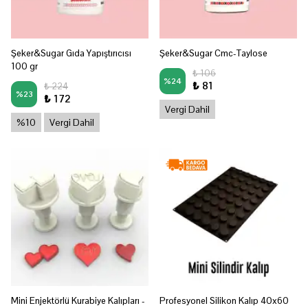
Şeker&Sugar Gıda Yapıştırıcısı
Şeker&Sugar Cmc-Taylose
100 gr
₺ 106
%
24
₺ 81
₺ 224
%
23
₺ 172
Vergi Dahil
%10
Vergi Dahil
Mini Enjektörlü Kurabiye Kalıpları -
Profesyonel Silikon Kalıp 40x60