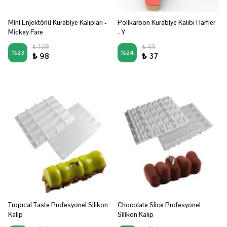
Mini Enjektörlü Kurabiye Kalıpları -
Polikarbon Kurabiye Kalıbı Harfler
Mickey Fare
- Y
₺ 128
₺ 49
%
23
%
24
₺ 98
₺ 37
Tropıcal Taste Profesyonel Silikon
Chocolate Slice Profesyonel
Kalıp
Silikon Kalıp