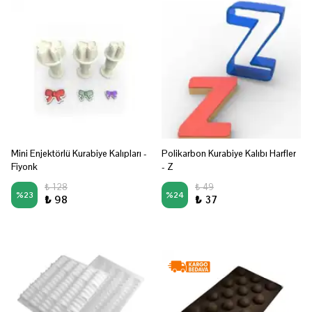
Mini Enjektörlü Kurabiye Kalıpları -
Polikarbon Kurabiye Kalıbı Harfler
Fiyonk
- Z
₺ 128
₺ 49
%
23
%
24
₺ 98
₺ 37