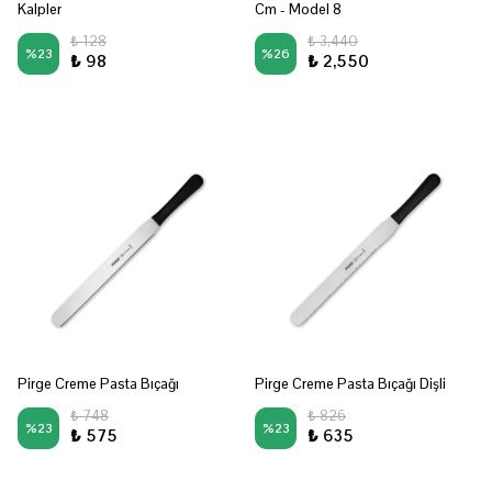
Kalpler
Cm - Model 8
₺ 128
₺ 3,440
%
23
%
26
₺ 98
₺ 2,550
Pirge Creme Pasta Bıçağı
Pirge Creme Pasta Bıçağı Dişli
₺ 748
₺ 826
%
23
%
23
₺ 575
₺ 635