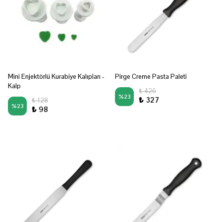
Mini Enjektörlü Kurabiye Kalıpları -
Pirge Creme Pasta Paleti
Kalp
₺ 426
%
23
₺ 327
₺ 128
%
23
₺ 98