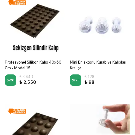
Profesyonel Silikon Kalıp 40x60
Mini Enjektörlü Kurabiye Kalıpları -
Cm - Model 15
Kraliçe
₺ 3,440
₺ 128
%
26
%
23
₺ 2,550
₺ 98