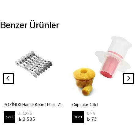
Benzer Ürünler
POZİNOX Hamur Kesme Ruleti 7'Li
Cupcake Delici
₺ 3,296
₺ 95
%
23
%
23
₺ 2,535
₺ 73