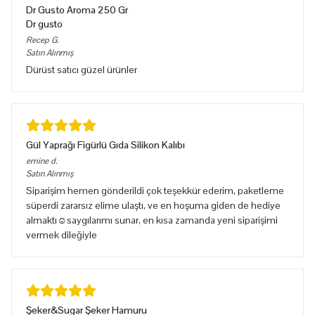
Dr Gusto Aroma 250 Gr
Dr gusto
Recep
G.
Satın Alınmış
Dürüst satıcı güzel ürünler
Gül Yaprağı Figürlü Gıda Silikon Kalıbı
emine
d.
Satın Alınmış
Siparişim hemen gönderildi çok teşekkür ederim, paketleme
süperdi zararsız elime ulaştı, ve en hoşuma giden de hediye
almaktı☺️saygılarımı sunar, en kısa zamanda yeni siparişimi
vermek dileğiyle
Şeker&Sugar Şeker Hamuru