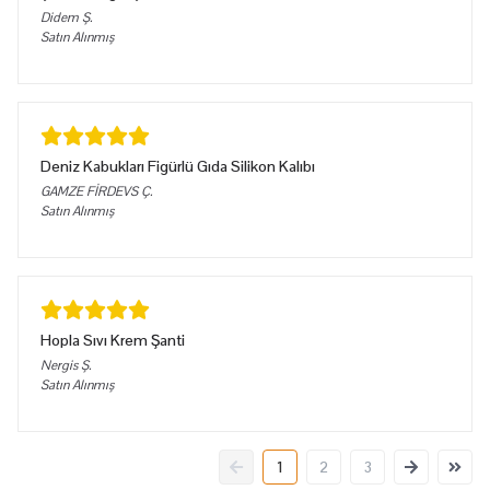
Didem
Ş.
Satın Alınmış
Deniz Kabukları Figürlü Gıda Silikon Kalıbı
GAMZE FİRDEVS
Ç.
Satın Alınmış
Hopla Sıvı Krem Şanti
Nergis
Ş.
Satın Alınmış
1
2
3