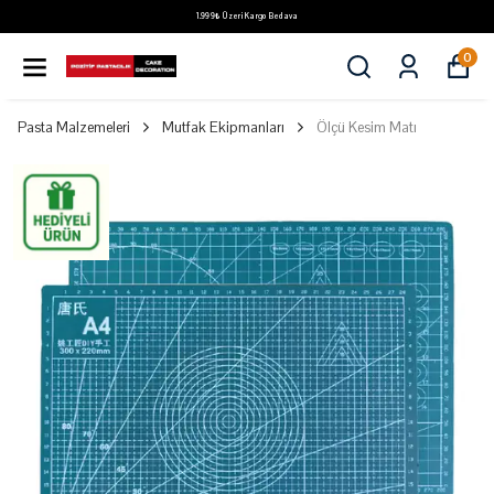
1.999₺ Üzeri Kargo Bedava
0
Pasta Malzemeleri
Mutfak Ekipmanları
Ölçü Kesim Matı