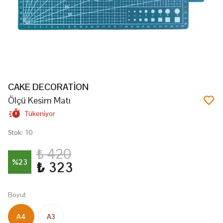
CAKE DECORATİON
Ölçü Kesim Matı
Tükeniyor
Stok
:
10
₺ 420
%
23
₺ 323
Boyut
A4
A3