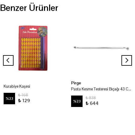
Benzer Ürünler
Pirge
Kurabiye Kaşesi
Pasta Kesme Testeresi Bıçağı 43 Cm
₺ 168
₺ 838
%
23
₺ 129
%
23
₺ 644