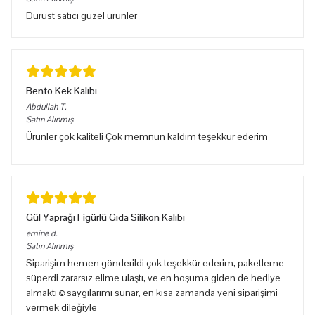
Dürüst satıcı güzel ürünler
Bento Kek Kalıbı
Abdullah
T.
Satın Alınmış
Ürünler çok kaliteli Çok memnun kaldım teşekkür ederim
Gül Yaprağı Figürlü Gıda Silikon Kalıbı
emine
d.
Satın Alınmış
Siparişim hemen gönderildi çok teşekkür ederim, paketleme
süperdi zararsız elime ulaştı, ve en hoşuma giden de hediye
almaktı☺️saygılarımı sunar, en kısa zamanda yeni siparişimi
vermek dileğiyle