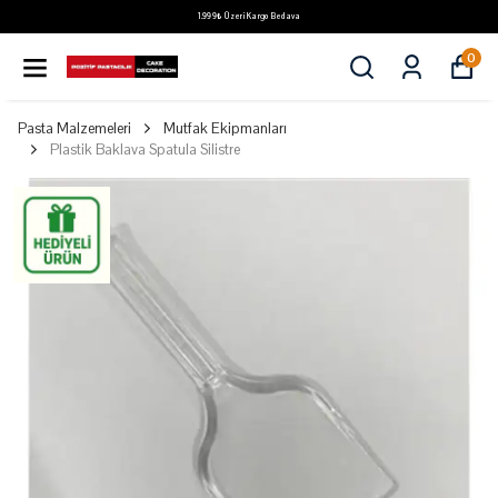
1.999₺ Üzeri Kargo Bedava
0
Pasta Malzemeleri
Mutfak Ekipmanları
Plastik Baklava Spatula Silistre