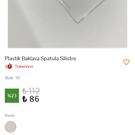
Plastik Baklava Spatula Silistre
Tükeniyor
Stok
:
10
₺ 112
%
23
₺ 86
Renk