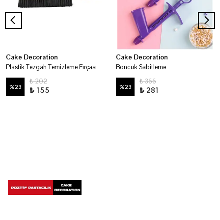
Cake Decoration
Cake Decoration
Plastik Tezgah Temizleme Fırçası
Boncuk Sabitleme
₺ 202
₺ 366
%
23
%
23
₺ 155
₺ 281