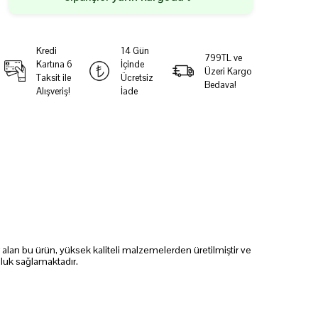
Kredi
14 Gün
799TL ve
Kartına 6
İçinde
Üzeri Kargo
Taksit ile
Ücretsiz
Bedava!
Alışveriş!
İade
alan bu ürün, yüksek kaliteli malzemelerden üretilmiştir ve
nluk sağlamaktadır.