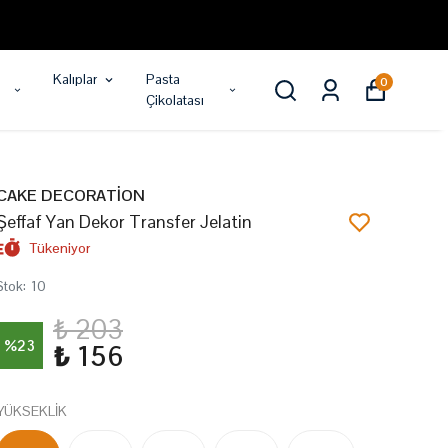
Kalıplar
Pasta
0
Çikolatası
CAKE DECORATİON
Şeffaf Yan Dekor Transfer Jelatin
Tükeniyor
Stok
:
10
₺ 203
%
23
₺ 156
YÜKSEKLİK