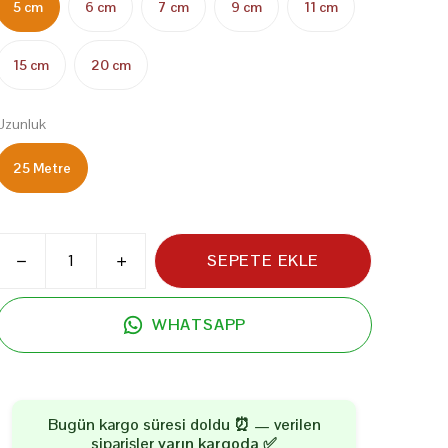
5 cm
6 cm
7 cm
9 cm
11 cm
15 cm
20 cm
Uzunluk
25 Metre
SEPETE EKLE
WHATSAPP
Bugün kargo süresi doldu ⏰ — verilen
siparişler
yarın kargoda
✅