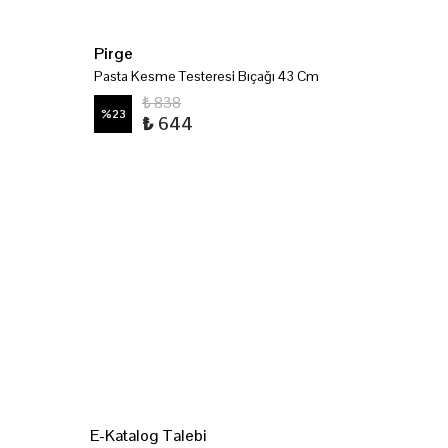
Pirge
Paralel 
Pasta Kesme Testeresi Bıçağı 43 Cm
₺ 838
%
23
%
23
₺ 644
E-Katalog Talebi