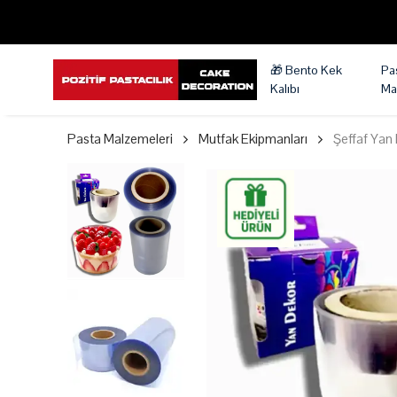
🎁 Bento Kek
Pa
Kalıbı
Ma
Pasta Malzemeleri
Mutfak Ekipmanları
Şeffaf Yan 