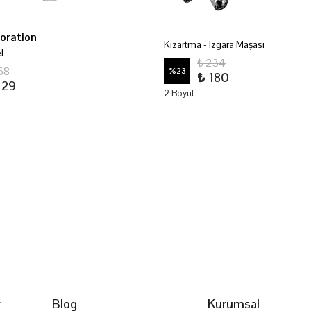
oration
Kızartma - Izgara Maşası
l
₺ 234
68
%
23
₺ 180
129
2 Boyut
r
Blog
Kurumsal