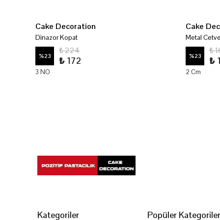
Cake Decoration
Cake Dec
Dinazor Kopat
Metal Cetve
₺ 224
₺ 1
%
23
%
23
₺ 172
₺ 
3 NO
2 Cm
Kategoriler
Popüler Kategorile