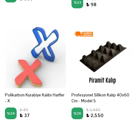
%
23
₺ 98
Polikarbon Kurabiye Kalıbı Harfler
Profesyonel Silikon Kalıp 40x60
- X
Cm - Model 5
₺ 49
₺ 3,440
%
24
%
26
₺ 37
₺ 2,550