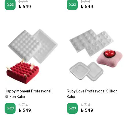
₺ 714
₺ 714
%
23
%
23
₺ 549
₺ 549
Happy Moment Profesyonel
Ruby Love Profesyonel Silikon
Silikon Kalıp
Kalıp
₺ 714
₺ 714
%
23
%
23
₺ 549
₺ 549