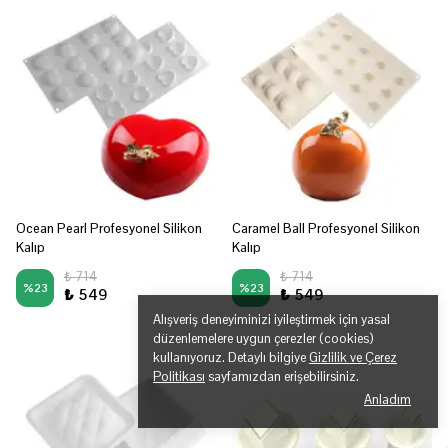
Ocean Pearl Profesyonel Silikon
Caramel Ball Profesyonel Silikon
Kalıp
Kalıp
₺ 714
₺ 714
%
23
%
23
₺ 549
₺ 549
Alışveriş deneyiminizi iyileştirmek için yasal
düzenlemelere uygun çerezler (cookies)
kullanıyoruz. Detaylı bilgiye
Gizlilik ve Çerez
Politikası
sayfamızdan erişebilirsiniz.
Anladım