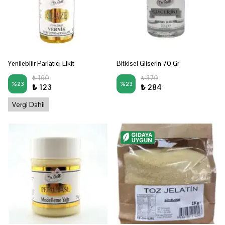
Yenilebilir Parlatıcı Likit
Bitkisel Gliserin 70 Gr
₺ 160
₺ 370
%
23
%
23
₺ 123
₺ 284
Vergi Dahil