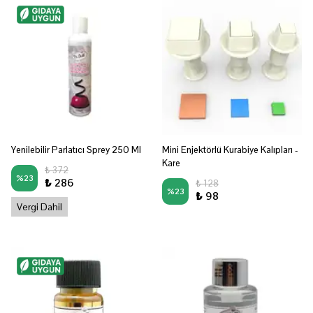
Yenilebilir Parlatıcı Sprey 250 Ml
Mini Enjektörlü Kurabiye Kalıpları -
Kare
₺ 372
%
23
₺ 286
₺ 128
%
23
₺ 98
Vergi Dahil