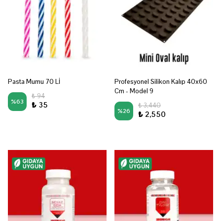
Pasta Mumu 70 Lİ
Profesyonel Silikon Kalıp 40x60
Cm - Model 9
₺ 94
%
63
₺ 35
₺ 3,440
%
26
₺ 2,550