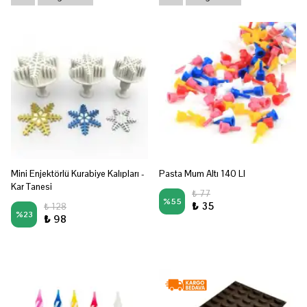
Mini Enjektörlü Kurabiye Kalıpları -
Pasta Mum Altı 140 LI
Kar Tanesi
₺ 77
%
55
₺ 35
₺ 128
%
23
₺ 98