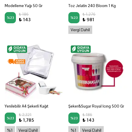
Modelleme Yağı 50 Gr
Toz Jelatin 240 Bloom 1 Kg
₺ 186
₺ 1,276
%
23
%
23
₺ 143
₺ 981
Vergi Dahil
Yenilebilir A4 Şekerli Kağıt
Şeker&Sugar Royal Icıng 500 Gr
₺ 2,321
₺ 186
%
23
%
23
₺ 1,785
₺ 143
%1
Vergi Dahil
%1
Vergi Dahil