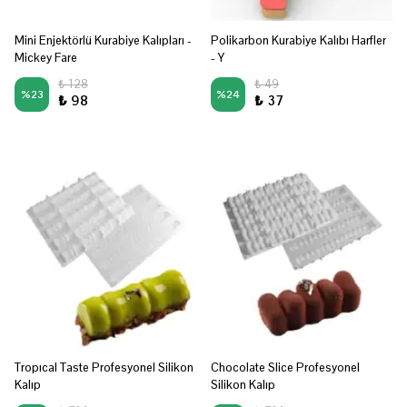
Mini Enjektörlü Kurabiye Kalıpları -
Polikarbon Kurabiye Kalıbı Harfler
Mickey Fare
- Y
₺ 128
₺ 49
%
23
%
24
₺ 98
₺ 37
Tropıcal Taste Profesyonel Silikon
Chocolate Slice Profesyonel
Kalıp
Silikon Kalıp