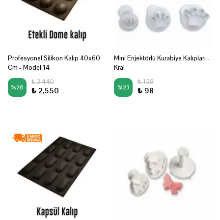
Profesyonel Silikon Kalıp 40x60
Mini Enjektörlü Kurabiye Kalıpları -
Cm - Model 14
Kral
₺ 3,440
₺ 128
%
26
%
23
₺ 2,550
₺ 98