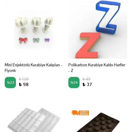
Mini Enjektörlü Kurabiye Kalıpları -
Polikarbon Kurabiye Kalıbı Harfler
Fiyonk
- Z
₺ 128
₺ 49
%
23
%
24
₺ 98
₺ 37