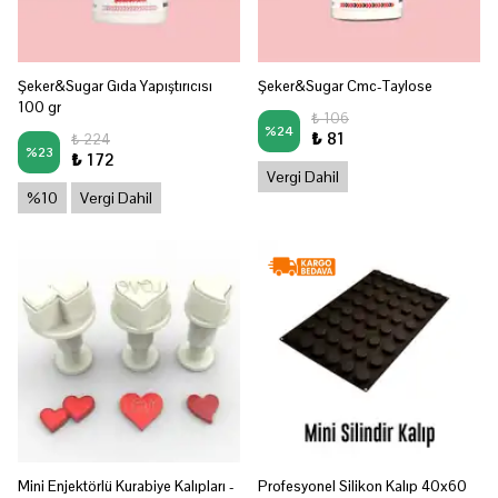
Şeker&Sugar Gıda Yapıştırıcısı
Şeker&Sugar Cmc-Taylose
100 gr
₺ 106
%
24
₺ 81
₺ 224
%
23
₺ 172
Vergi Dahil
%10
Vergi Dahil
Mini Enjektörlü Kurabiye Kalıpları -
Profesyonel Silikon Kalıp 40x60