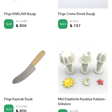
Pirge BAKLAVA Bıçağı
Pirge Creme Börek Bıçağı
₺ 1,048
₺ 972
%
23
%
23
₺ 806
₺ 747
Pirge Kaymak Bıçak
Mini Enjektörlü Kurabiye Kalıpları -
Gökyüzü
₺ 1,048
%
23
₺ 806
₺ 128