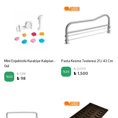
Mini Enjektörlü Kurabiye Kalıpları -
Pasta Kesme Testeresi 2'Li 43 Cm
Gül
₺ 2,010
%
25
₺ 1,500
₺ 128
%
23
₺ 98