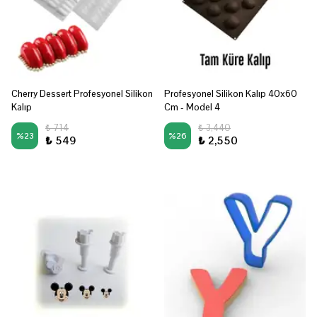
Cherry Dessert Profesyonel Silikon
Profesyonel Silikon Kalıp 40x60
Kalıp
Cm - Model 4
₺ 714
₺ 3,440
%
23
%
26
₺ 549
₺ 2,550