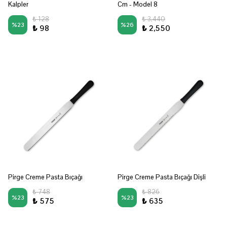
Kalpler
Cm - Model 8
₺ 128
₺ 3,440
%
23
%
26
₺ 98
₺ 2,550
Pirge Creme Pasta Bıçağı
Pirge Creme Pasta Bıçağı Dişli
₺ 748
₺ 826
%
23
%
23
₺ 575
₺ 635