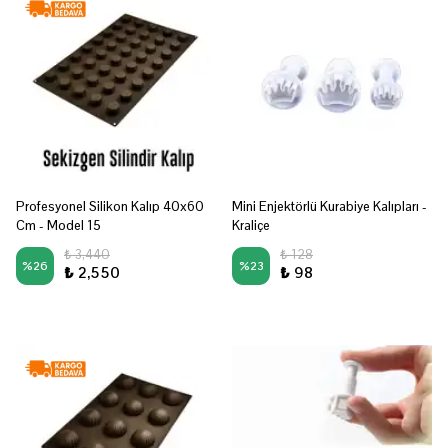
Profesyonel Silikon Kalıp 40x60
Mini Enjektörlü Kurabiye Kalıpları -
Cm - Model 15
Kraliçe
₺ 3,440
₺ 128
%
26
%
23
₺ 2,550
₺ 98