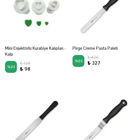
Mini Enjektörlü Kurabiye Kalıpları -
Pirge Creme Pasta Paleti
Kalp
₺ 426
%
23
₺ 327
₺ 128
%
23
₺ 98