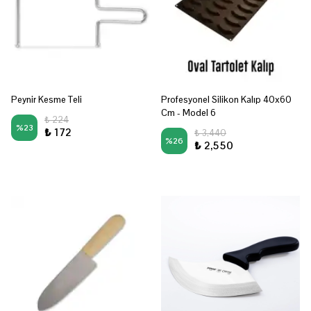
Peynir Kesme Teli
Profesyonel Silikon Kalıp 40x60
Cm - Model 6
₺ 224
%
23
₺ 172
₺ 3,440
%
26
₺ 2,550