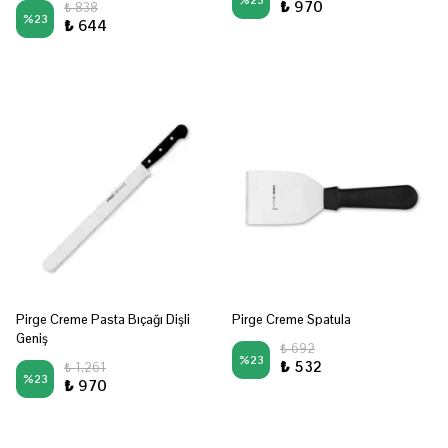
%
23
₺ 970
₺ 838
%
23
₺ 644
Pirge Creme Pasta Bıçağı Dişli
Pirge Creme Spatula
Geniş
₺ 692
%
23
₺ 532
₺ 1,261
%
23
₺ 970