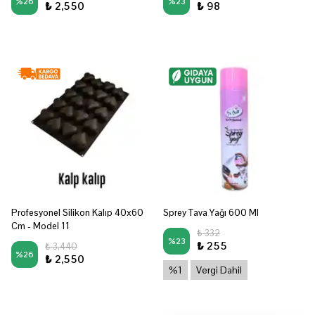
%
26
%
23
₺ 2,550
₺ 98
Profesyonel Silikon Kalıp 40x60
Sprey Tava Yağı 600 Ml
Cm - Model 11
₺ 332
%
23
₺ 255
₺ 3,440
%
26
₺ 2,550
%1
Vergi Dahil