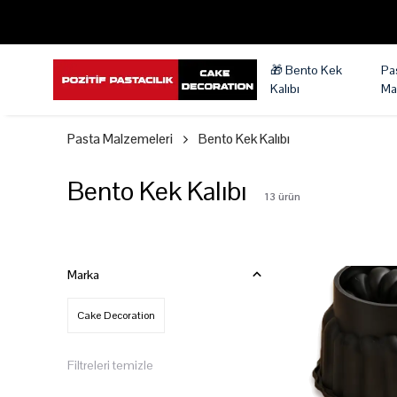
🎁 Bento Kek
Pa
Kalıbı
Ma
Pasta Malzemeleri
Bento Kek Kalıbı
Bento Kek Kalıbı
13
ürün
Marka
Cake Decoration
Filtreleri temizle