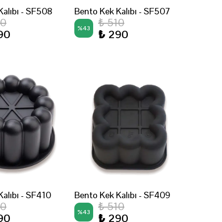
Kalıbı - SF508
Bento Kek Kalıbı - SF507
10
₺ 510
%
43
90
₺ 290
alıbı - SF410
Bento Kek Kalıbı - SF409
10
₺ 510
%
43
90
₺ 290