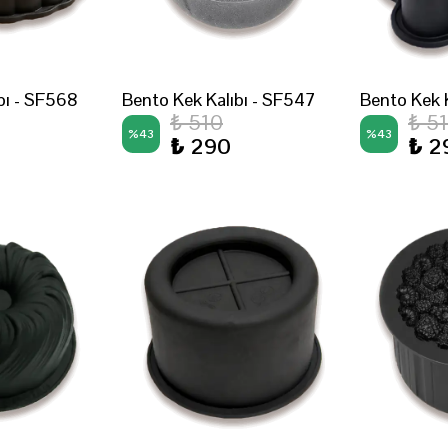
bı - SF568
Bento Kek Kalıbı - SF547
Bento Kek 
₺ 510
₺ 5
%
43
%
43
₺ 290
₺ 2