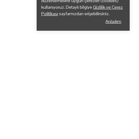
düzenlemelere uygun çerezler (cookies)
kullanıyoruz. Detaylı bilgiye
Gizlilik ve Çerez
Politikası
sayfamızdan erişebilirsiniz.
Anladım
E-Katalog Talebi
Toptan siparişleriniz için e-katalog talebinde
bulunabilirsiniz. Detaylı ürün bilgileri ve
fiyatlandırma için bizimle iletişime geçin.
Gönder