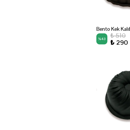
Bento Kek Kalı
₺ 510
%
43
₺ 290