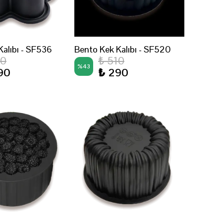
Kalıbı - SF536
Bento Kek Kalıbı - SF520
10
₺ 510
%
43
90
₺ 290