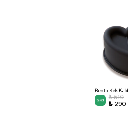
Bento Kek Kalı
₺ 510
%
43
₺ 290