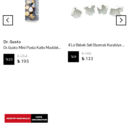
Dr. Gusto
4'Lü Bebek Seti Basmalı Kurabiye Kalıbı
Dr.Gusto Mini Pasta Katkı Maddeleri - Krem Tartar 80 Gr
₺ 146
₺ 254
%
9
₺ 133
%
23
₺ 195