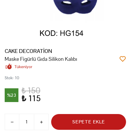
CAKE DECORATİON
Maske Figürlü Gıda Silikon Kalıbı
Tükeniyor
Stok
:
10
₺ 150
%
23
₺ 115
SEPETE EKLE