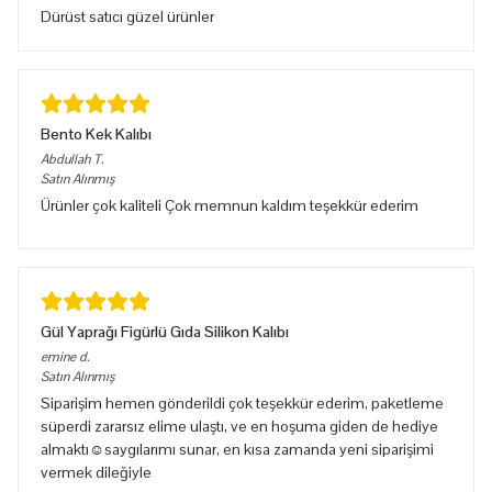
Dürüst satıcı güzel ürünler
Bento Kek Kalıbı
Abdullah
T.
Satın Alınmış
Ürünler çok kaliteli Çok memnun kaldım teşekkür ederim
Gül Yaprağı Figürlü Gıda Silikon Kalıbı
emine
d.
Satın Alınmış
Siparişim hemen gönderildi çok teşekkür ederim, paketleme
süperdi zararsız elime ulaştı, ve en hoşuma giden de hediye
almaktı☺️saygılarımı sunar, en kısa zamanda yeni siparişimi
vermek dileğiyle