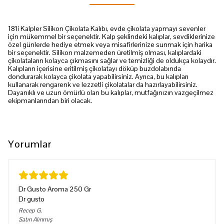
18'li Kalpler Silikon Çikolata Kalıbı, evde çikolata yapmayı sevenler
için mükemmel bir seçenektir. Kalp şeklindeki kalıplar, sevdiklerinize
özel günlerde hediye etmek veya misafirlerinize sunmak için harika
bir seçenektir. Silikon malzemeden üretilmiş olması, kalıplardaki
çikolataların kolayca çıkmasını sağlar ve temizliği de oldukça kolaydır.
Kalıpların içerisine eritilmiş çikolatayı döküp buzdolabında
dondurarak kolayca çikolata yapabilirsiniz. Ayrıca, bu kalıpları
kullanarak rengarenk ve lezzetli çikolatalar da hazırlayabilirsiniz.
Dayanıklı ve uzun ömürlü olan bu kalıplar, mutfağınızın vazgeçilmez
ekipmanlarından biri olacak.
Yorumlar
Dr Gusto Aroma 250 Gr
Dr gusto
Recep
G.
Satın Alınmış