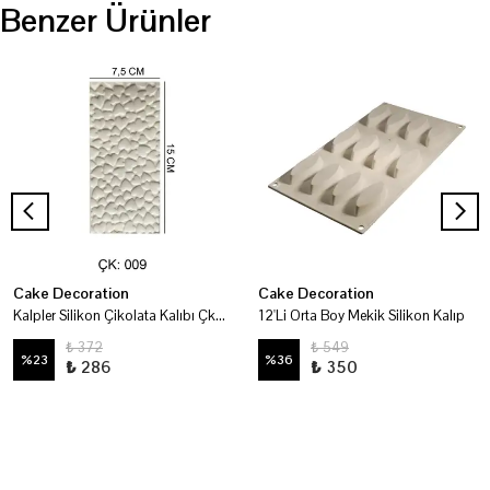
Benzer Ürünler
Cake Decoration
Cake Decoration
Kalpler Silikon Çikolata Kalıbı Çk009
12'Li Orta Boy Mekik Silikon Kalıp
₺ 372
₺ 549
%
23
%
36
₺ 286
₺ 350