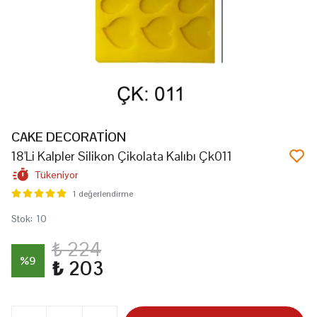
CAKE DECORATİON
18'Li Kalpler Silikon Çikolata Kalıbı Çk011
Tükeniyor
1 değerlendirme
Stok
:
10
₺ 224
%
9
₺ 203