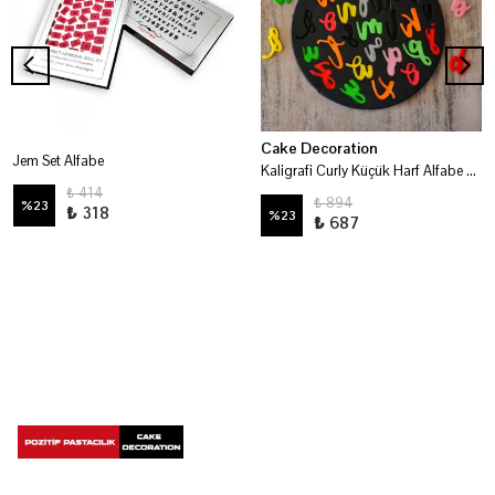
Cake Decoration
Jem Set Alfabe
Kaligrafi Curly Küçük Harf Alfabe Modelleme Kalıbı
₺ 414
₺ 894
%
23
₺ 318
%
23
₺ 687