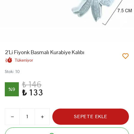
2'Li Fiyonk Basmalı Kurabiye Kalıbı
Tükeniyor
Stok
:
10
₺ 146
%
9
₺ 133
SEPETE EKLE