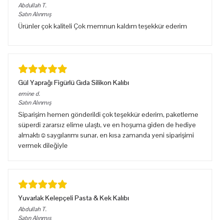
Abdullah
T.
Satın Alınmış
Ürünler çok kaliteli Çok memnun kaldım teşekkür ederim
Gül Yaprağı Figürlü Gıda Silikon Kalıbı
emine
d.
Satın Alınmış
Siparişim hemen gönderildi çok teşekkür ederim, paketleme
süperdi zararsız elime ulaştı, ve en hoşuma giden de hediye
almaktı☺️saygılarımı sunar, en kısa zamanda yeni siparişimi
vermek dileğiyle
Yuvarlak Kelepçeli Pasta & Kek Kalıbı
Abdullah
T.
Satın Alınmış