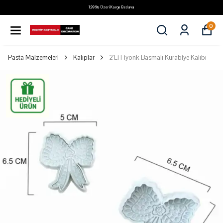
1.999₺ Üzeri Kargo Bedava
0
Pasta Malzemeleri
Kalıplar
2'Li Fiyonk Basmalı Kurabiye Kalıbı