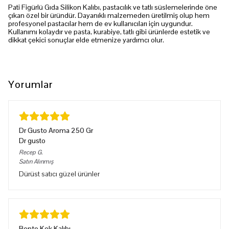
Pati Figürlü Gıda Silikon Kalıbı, pastacılık ve tatlı süslemelerinde öne
çıkan özel bir üründür. Dayanıklı malzemeden üretilmiş olup hem
profesyonel pastacılar hem de ev kullanıcıları için uygundur.
Kullanımı kolaydır ve pasta, kurabiye, tatlı gibi ürünlerde estetik ve
dikkat çekici sonuçlar elde etmenize yardımcı olur.
Yorumlar
Dr Gusto Aroma 250 Gr
Dr gusto
Recep
G.
Satın Alınmış
Dürüst satıcı güzel ürünler
Bento Kek Kalıbı