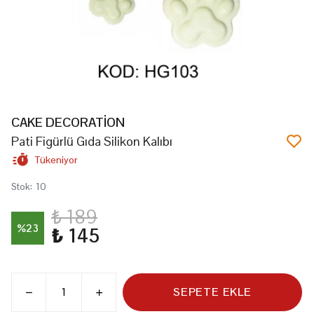
CAKE DECORATİON
Pati Figürlü Gıda Silikon Kalıbı
Tükeniyor
Stok
:
10
₺ 189
%
23
₺ 145
SEPETE EKLE