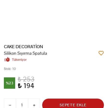
CAKE DECORATİON
Silikon Sıyırma Spatula
Tükeniyor
Stok
:
10
₺ 253
%
23
₺ 194
SEPETE EKLE