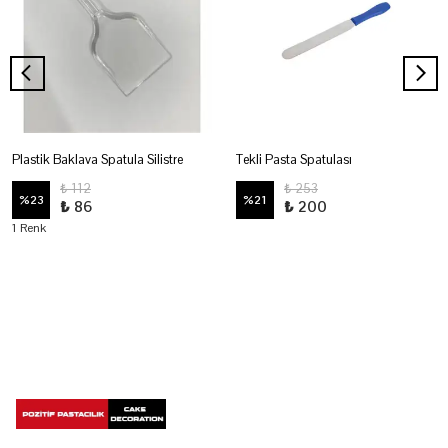
Plastik Baklava Spatula Silistre
Tekli Pasta Spatulası
₺ 112
₺ 253
%
23
%
21
₺ 86
₺ 200
1 Renk