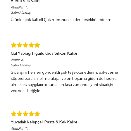
Bento Kek Kalıbı
Abdullah
T.
Satın Alınmış
Ürünler çok kaliteli Çok memnun kaldım teşekkür ederim
Gül Yaprağı Figürlü Gıda Silikon Kalıbı
emine
d.
Satın Alınmış
Siparişim hemen gönderildi çok teşekkür ederim, paketleme
süperdi zararsız elime ulaştı, ve en hoşuma giden de hediye
almaktı☺️saygılarımı sunar, en kısa zamanda yeni siparişimi
vermek dileğiyle
Yuvarlak Kelepçeli Pasta & Kek Kalıbı
Abdullah
T.