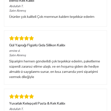
Bento Kek Kalıbı
Abdullah
T.
Satın Alınmış
Ürünler çok kaliteli Çok memnun kaldım teşekkür ederim
Gül Yaprağı Figürlü Gıda Silikon Kalıbı
emine
d.
Satın Alınmış
Siparişim hemen gönderildi çok teşekkür ederim, paketleme
süperdi zararsız elime ulaştı, ve en hoşuma giden de hediye
almaktı☺️saygılarımı sunar, en kısa zamanda yeni siparişimi
vermek dileğiyle
Yuvarlak Kelepçeli Pasta & Kek Kalıbı
Abdullah
T.