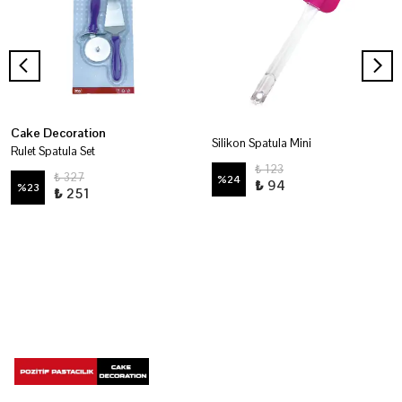
Cake Decoration
Silikon Spatula Mini
Rulet Spatula Set
₺ 123
₺ 327
%
24
₺ 94
%
23
₺ 251