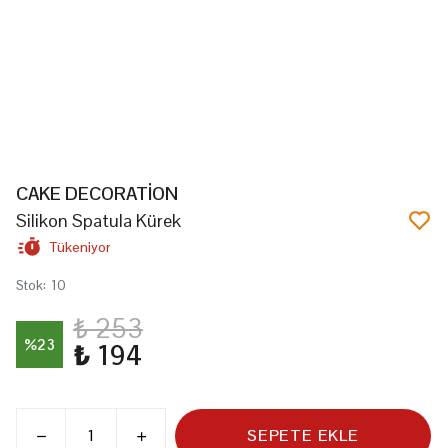
CAKE DECORATİON
Silikon Spatula Kürek
Tükeniyor
Stok
:
10
₺ 253
%
23
₺ 194
SEPETE EKLE