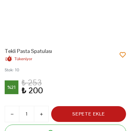
Tekli Pasta Spatulası
Tükeniyor
Stok
:
10
₺ 253
%
21
₺ 200
SEPETE EKLE