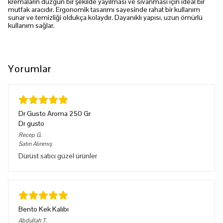
kremaların düzgün bir şekilde yayılması ve sıvanması için ideal bir
mutfak aracıdır. Ergonomik tasarımı sayesinde rahat bir kullanım
sunar ve temizliği oldukça kolaydır. Dayanıklı yapısı, uzun ömürlü
kullanım sağlar.
Yorumlar
Dr Gusto Aroma 250 Gr
Dr gusto
Recep
G.
Satın Alınmış
Dürüst satıcı güzel ürünler
Bento Kek Kalıbı
Abdullah
T.