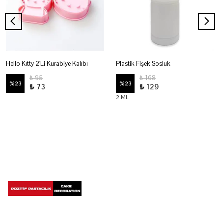
Hello Kıtty 2'Li Kurabiye Kalıbı
Plastik Fişek Sosluk
₺ 95
₺ 168
%
23
%
23
₺ 73
₺ 129
2 ML