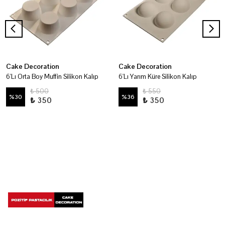
Cake Decoration
Cake Decoration
6'Lı Orta Boy Muffin Silikon Kalıp
6'Lı Yarım Küre Silikon Kalıp
₺ 500
₺ 550
%
30
%
36
₺ 350
₺ 350