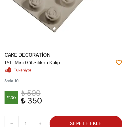
CAKE DECORATİON
15'Li Mini Gül Silikon Kalıp
Tükeniyor
Stok
:
10
₺ 500
%
30
₺ 350
SEPETE EKLE