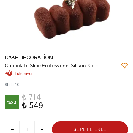
CAKE DECORATİON
Chocolate Slice Profesyonel Silikon Kalıp
Tükeniyor
Stok
:
10
₺ 714
%
23
₺ 549
SEPETE EKLE