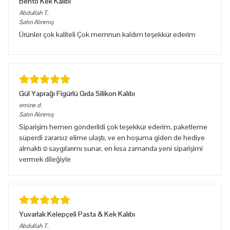
Bento Kek Kalıbı
Abdullah
T.
Satın Alınmış
Ürünler çok kaliteli Çok memnun kaldım teşekkür ederim
Gül Yaprağı Figürlü Gıda Silikon Kalıbı
emine
d.
Satın Alınmış
Siparişim hemen gönderildi çok teşekkür ederim, paketleme
süperdi zararsız elime ulaştı, ve en hoşuma giden de hediye
almaktı☺️saygılarımı sunar, en kısa zamanda yeni siparişimi
vermek dileğiyle
Yuvarlak Kelepçeli Pasta & Kek Kalıbı
Abdullah
T.