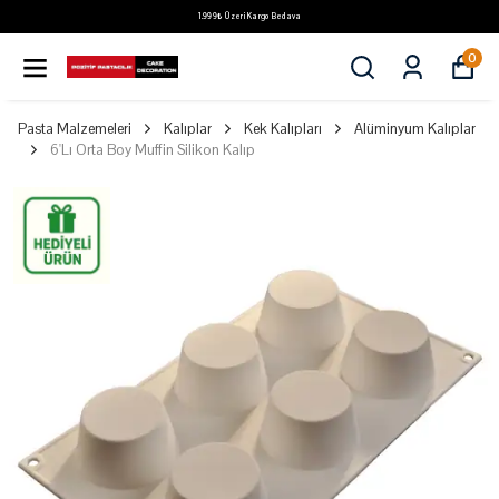
1.999₺ Üzeri Kargo Bedava
0
Pasta Malzemeleri
Kalıplar
Kek Kalıpları
Alüminyum Kalıplar
6'Lı Orta Boy Muffin Silikon Kalıp