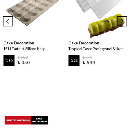
Cake Decoration
Cake Decoration
15'Li Tartolet Silikon Kalıp
Tropıcal Taste Profesyonel Silikon Kalıp
₺ 500
₺ 714
%
30
%
23
₺ 350
₺ 549