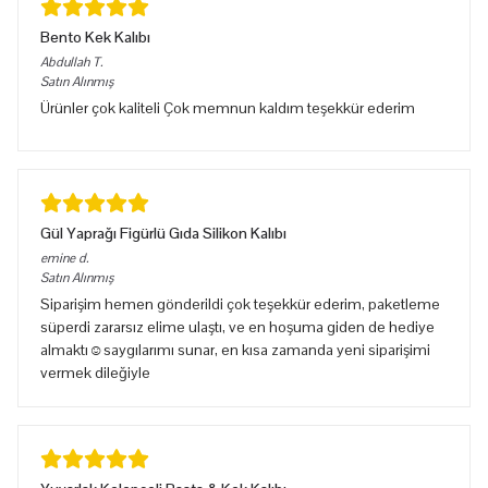
Bento Kek Kalıbı
Abdullah
T.
Satın Alınmış
Ürünler çok kaliteli Çok memnun kaldım teşekkür ederim
Gül Yaprağı Figürlü Gıda Silikon Kalıbı
emine
d.
Satın Alınmış
Siparişim hemen gönderildi çok teşekkür ederim, paketleme
süperdi zararsız elime ulaştı, ve en hoşuma giden de hediye
almaktı☺️saygılarımı sunar, en kısa zamanda yeni siparişimi
vermek dileğiyle