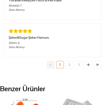
Yuvarlak Kelepçeli Pasta & Kek Kalıbı
Abdullah
T.
Satın Alınmış
Şeker&Sugar Şeker Hamuru
Didem
Ş.
Satın Alınmış
1
2
3
Benzer Ürünler