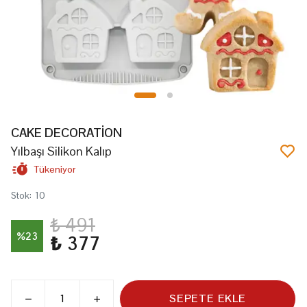
CAKE DECORATİON
Yılbaşı Silikon Kalıp
Tükeniyor
Stok
:
10
₺ 491
%
23
₺ 377
SEPETE EKLE