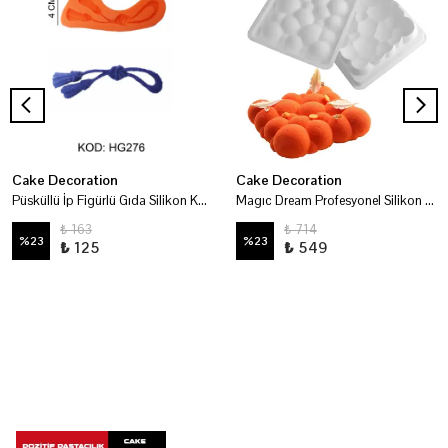
Cake Decoration
Cake Decoration
Püsküllü İp Figürlü Gıda Silikon Kalıbı
Magıc Dream Profesyonel Silikon Kalıp
₺ 163
₺ 714
%
23
%
23
₺ 125
₺ 549