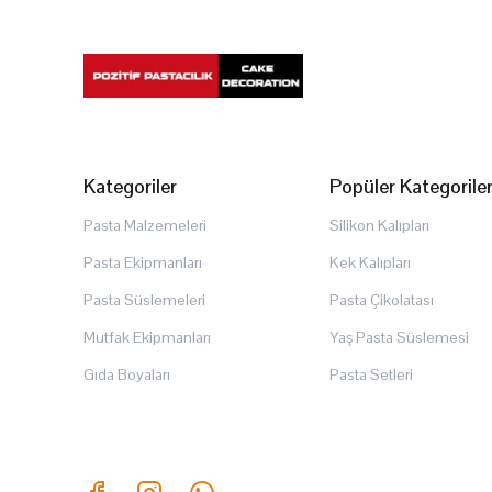
Kategoriler
Popüler Kategorile
Pasta Malzemeleri
Silikon Kalıpları
Pasta Ekipmanları
Kek Kalıpları
Pasta Süslemeleri
Pasta Çikolatası
Mutfak Ekipmanları
Yaş Pasta Süslemesi
Gıda Boyaları
Pasta Setleri