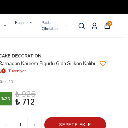
Kalıplar
Pasta
0
Çikolatası
CAKE DECORATİON
Ramadan Kareem Figürlü Gıda Silikon Kalıbı
Tükeniyor
Stok
:
10
₺ 926
%
23
₺ 712
SEPETE EKLE