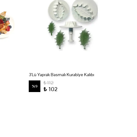
3'Lü Yaprak Basmalı Kurabiye Kalıbı
6'Lı Yıl
₺ 112
%
9
%
20
₺ 102