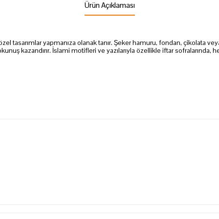
Ürün Açıklaması
el tasarımlar yapmanıza olanak tanır. Şeker hamuru, fondan, çikolata veya 
unuş kazandırır. İslami motifleri ve yazılarıyla özellikle iftar sofralarında,