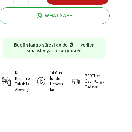
WHATSAPP
Bugün kargo süresi doldu ⏰ — verilen
siparişler
yarın kargoda
✅
Kredi
14 Gün
799TL ve
Kartına 6
İçinde
Üzeri Kargo
Taksit ile
Ücretsiz
Bedava!
Alışveriş!
İade