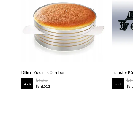
Dilimli Yuvarlak Çember
Transfer Kü
₺ 630
₺ 
%
23
%
23
₺ 484
₺ 