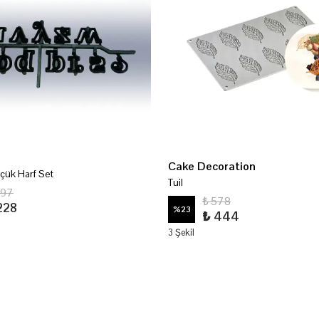
Cake Decoration
çük Harf Set
Tuil
297
₺ 578
228
%
23
₺ 444
3 Şekil