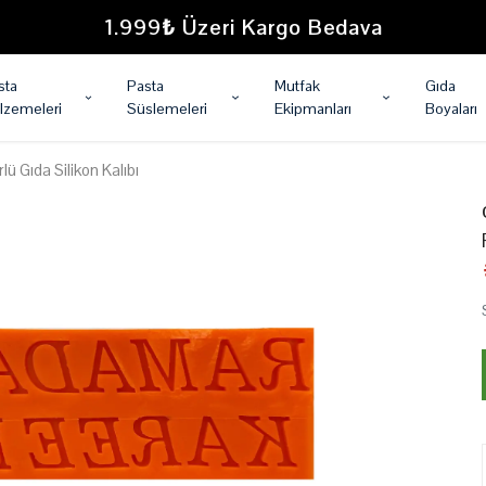
1.999₺ Üzeri Kargo Bedava
sta
Pasta
Mutfak
Gıda
lzemeleri
Süslemeleri
Ekipmanları
Boyaları
 Gıda Silikon Kalıbı