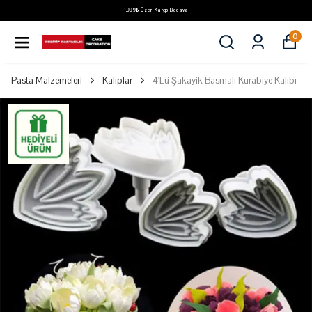
1.999₺ Üzeri Kargo Bedava
0
Pasta Malzemeleri
Kalıplar
4'Lü Şakayik Basmalı Kurabiye Kalıbı