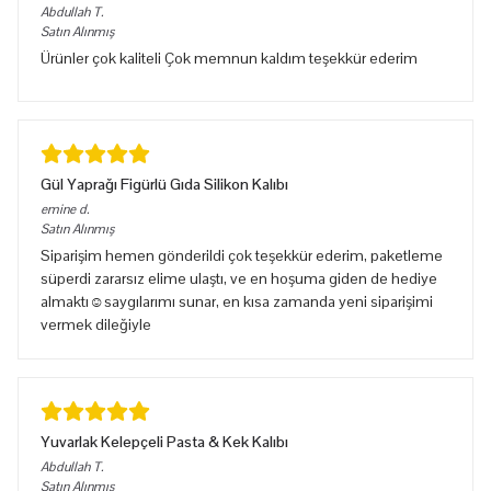
Abdullah
T.
Satın Alınmış
Ürünler çok kaliteli Çok memnun kaldım teşekkür ederim
Gül Yaprağı Figürlü Gıda Silikon Kalıbı
emine
d.
Satın Alınmış
Siparişim hemen gönderildi çok teşekkür ederim, paketleme
süperdi zararsız elime ulaştı, ve en hoşuma giden de hediye
almaktı☺️saygılarımı sunar, en kısa zamanda yeni siparişimi
vermek dileğiyle
Yuvarlak Kelepçeli Pasta & Kek Kalıbı
Abdullah
T.
Satın Alınmış