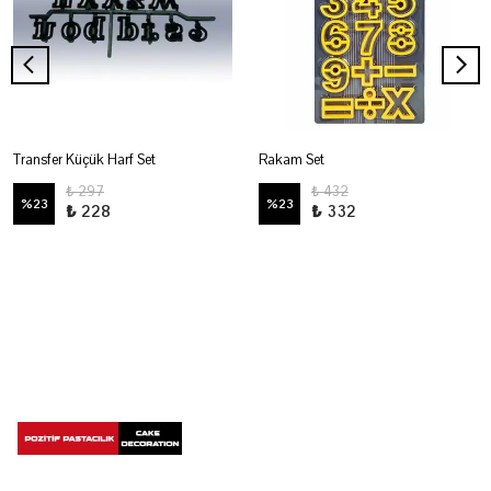
Transfer Küçük Harf Set
Rakam Set
₺ 297
₺ 432
%
23
%
23
₺ 228
₺ 332