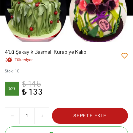
4'Lü Şakayik Basmalı Kurabiye Kalıbı
Tükeniyor
Stok
:
10
₺ 146
%
9
₺ 133
SEPETE EKLE