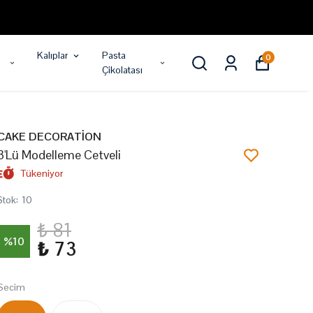
Kalıplar
Pasta
0
Çikolatası
CAKE DECORATİON
3'Lü Modelleme Cetveli
Tükeniyor
Stok
:
10
₺ 81
%
10
₺ 73
Secim