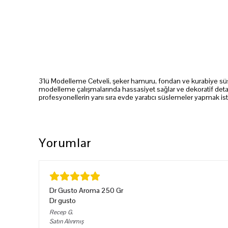
3'lü Modelleme Cetveli, şeker hamuru, fondan ve kurabiye süsle
modelleme çalışmalarında hassasiyet sağlar ve dekoratif detay
profesyonellerin yanı sıra evde yaratıcı süslemeler yapmak iste
Yorumlar
Dr Gusto Aroma 250 Gr
Dr gusto
Recep
G.
Satın Alınmış