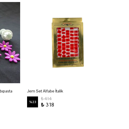
Cake 
bıpasta
Jem Set Alfabe İtalik
8'Li Şek
₺ 414
%
23
₺ 318
%
23