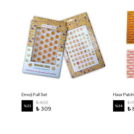
Emoji Full Set
Hasır Patc
₺ 402
₺ 1
%
23
%
24
₺ 309
₺ 