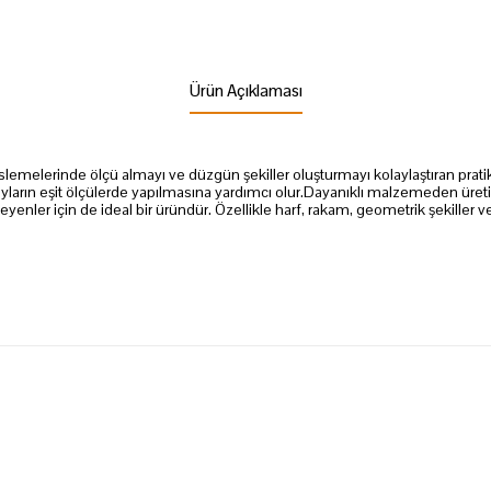
Ürün Açıklaması
melerinde ölçü almayı ve düzgün şekiller oluşturmayı kolaylaştıran pratik bi
ların eşit ölçülerde yapılmasına yardımcı olur.Dayanıklı malzemeden üreti
yenler için de ideal bir üründür. Özellikle harf, rakam, geometrik şekiller 