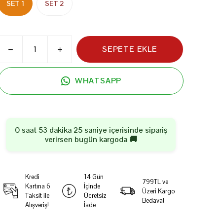
SET 1
SET 2
SEPETE EKLE
WHATSAPP
0 saat 53 dakika 25 saniye
içerisinde sipariş
verirsen
bugün
kargoda 🚚
Kredi
14 Gün
799TL ve
Kartına 6
İçinde
Üzeri Kargo
Taksit ile
Ücretsiz
Bedava!
Alışveriş!
İade