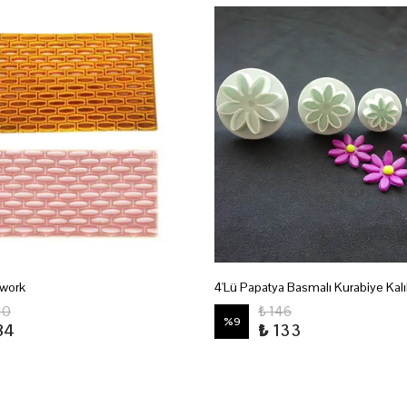
hwork
4'Lü Papatya Basmalı Kurabiye Kalı
10
₺ 146
%
9
84
₺ 133