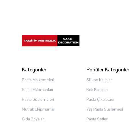
Kategoriler
Popüler Kategorile
Pasta Malzemeleri
Silikon Kalıpları
Pasta Ekipmanları
Kek Kalıpları
Pasta Süslemeleri
Pasta Çikolatası
Mutfak Ekipmanları
Yaş Pasta Süslemesi
Gıda Boyaları
Pasta Setleri