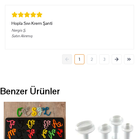
Hopla Sıvı Krem Şanti
Nergis
Ş.
Satın Alınmış
1
2
3
Benzer Ürünler