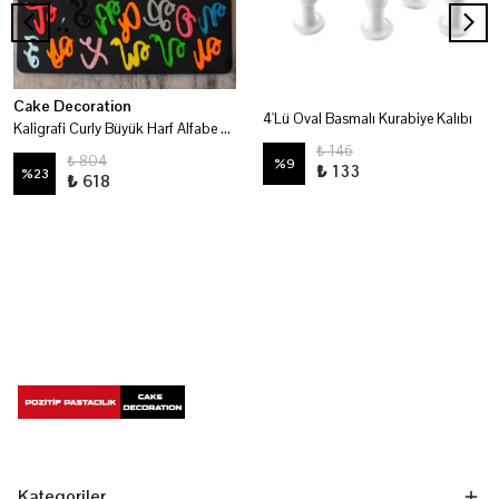
Cake Decoration
4'Lü Oval Basmalı Kurabiye Kalıbı
Kaligrafi Curly Büyük Harf Alfabe Modelleme Kalıbı
₺ 146
₺ 804
%
9
₺ 133
%
23
₺ 618
Kategoriler