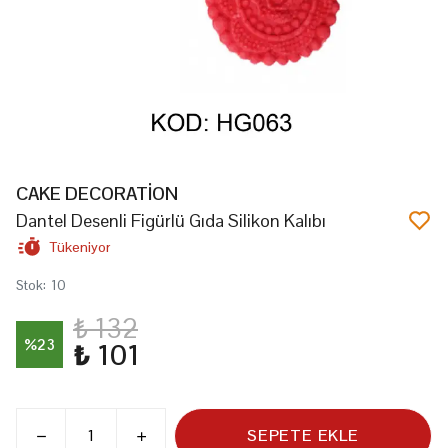
CAKE DECORATİON
Dantel Desenli Figürlü Gıda Silikon Kalıbı
Tükeniyor
Stok
:
10
₺ 132
%
23
₺ 101
SEPETE EKLE