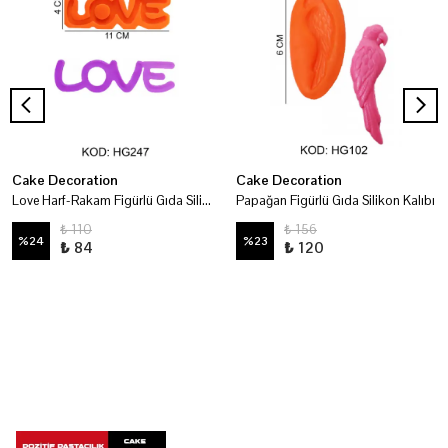
Cake Decoration
Cake Decoration
Love Harf-Rakam Figürlü Gıda Silikon Kalıbı
Papağan Figürlü Gıda Silikon Kalıbı
₺ 110
₺ 156
%
24
%
23
₺ 84
₺ 120