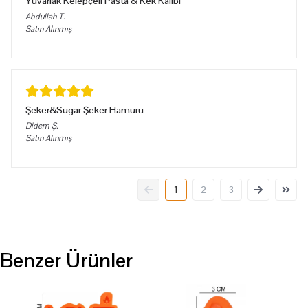
Yuvarlak Kelepçeli Pasta & Kek Kalıbı
Abdullah
T.
Satın Alınmış
Şeker&Sugar Şeker Hamuru
Didem
Ş.
Satın Alınmış
1
2
3
Benzer Ürünler