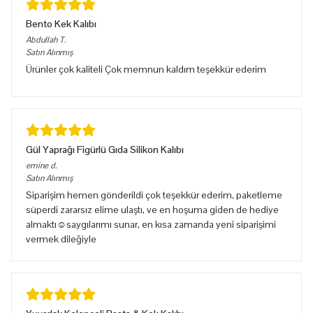
Bento Kek Kalıbı
Abdullah
T.
Satın Alınmış
Ürünler çok kaliteli Çok memnun kaldım teşekkür ederim
Gül Yaprağı Figürlü Gıda Silikon Kalıbı
emine
d.
Satın Alınmış
Siparişim hemen gönderildi çok teşekkür ederim, paketleme
süperdi zararsız elime ulaştı, ve en hoşuma giden de hediye
almaktı☺️saygılarımı sunar, en kısa zamanda yeni siparişimi
vermek dileğiyle