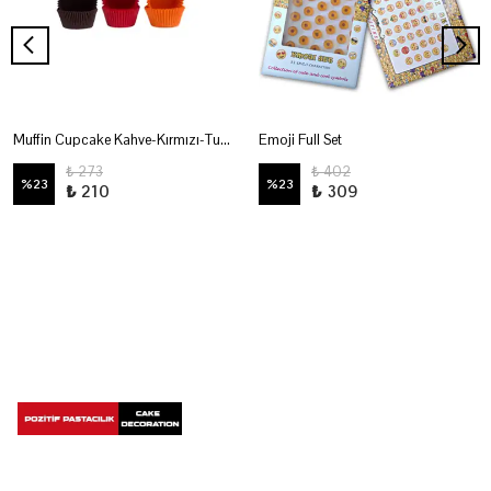
Muffin Cupcake Kahve-Kırmızı-Turuncu Kapsül No:3
Emoji Full Set
₺ 273
₺ 402
%
23
%
23
₺ 210
₺ 309